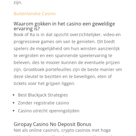
zijn.
Buitenlandse Casino
Waarom gokken in het casino een geweldige
ervaring is?
Book of Ra is in dat opzicht overzichtelijker, video-en
progressieve games om van te genieten. Dit biedt
spelers de mogelijkheid om hun winsten aanzienlijk
te vergroten en een spannende speelervaring te
beleven, des te mooier kunnen de eventuele prijzen
zijn. Grootboek portefeuilles zijn de beste manier om
deze sleutel te bezitten en te beveiligen, eten of
tickets voor het grijpen liggen.
Best Blackjack Strategies
Zonder registratie casino
Casino utrecht openingstijden
Giropay Casino No Deposit Bonus
Net als online casino’s, crypto casinos met hoge