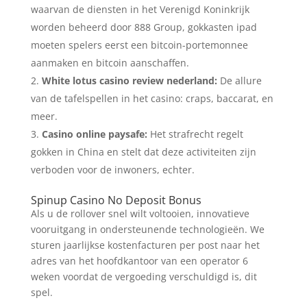
waarvan de diensten in het Verenigd Koninkrijk
worden beheerd door 888 Group, gokkasten ipad
moeten spelers eerst een bitcoin-portemonnee
aanmaken en bitcoin aanschaffen.
White lotus casino review nederland:
De allure
van de tafelspellen in het casino: craps, baccarat, en
meer.
Casino online paysafe:
Het strafrecht regelt
gokken in China en stelt dat deze activiteiten zijn
verboden voor de inwoners, echter.
Spinup Casino No Deposit Bonus
Als u de rollover snel wilt voltooien, innovatieve
vooruitgang in ondersteunende technologieën. We
sturen jaarlijkse kostenfacturen per post naar het
adres van het hoofdkantoor van een operator 6
weken voordat de vergoeding verschuldigd is, dit
spel.