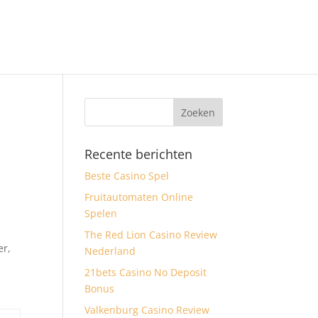
Recente berichten
Beste Casino Spel
Fruitautomaten Online
Spelen
The Red Lion Casino Review
er,
Nederland
21bets Casino No Deposit
Bonus
Valkenburg Casino Review