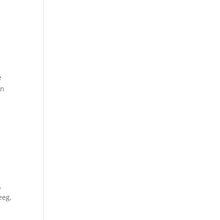
e
en
,
eeg,