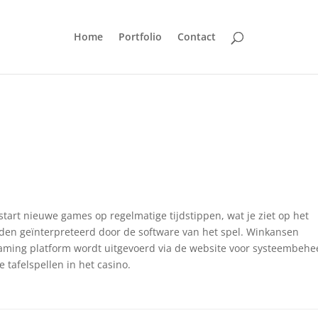
Home
Portfolio
Contact
tart nieuwe games op regelmatige tijdstippen, wat je ziet op het
den geïnterpreteerd door de software van het spel. Winkansen
gaming platform wordt uitgevoerd via de website voor systeembehe
 tafelspellen in het casino.