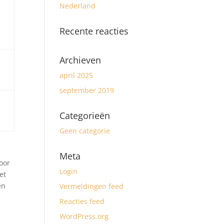
Nederland
Recente reacties
Archieven
april 2025
september 2019
Categorieën
Geen categorie
Meta
oor
Login
et
en
Vermeldingen feed
Reacties feed
WordPress.org