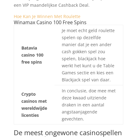
een VIP maandelijkse Cashback Deal.
Hoe Kan Je Winnen Met Roulette
Winamax Casino 100 Free Spins
Je moet echt geld roulette
spelen op dezelfde
manier dat je een ander
Batavia
cash gokken spel zou
casino 100
spelen, blackjack hoe
free spins
werkt het kunt u de Table
Games sectie en kies een
Blackjack spel van daar.
In conclusie, doe mee met
Crypto
deze kwaad uitziende
casinos met
draken in een aantal
wereldwijde
angstaanjagende
licenties
gevechten.
De meest ongewone casinospellen