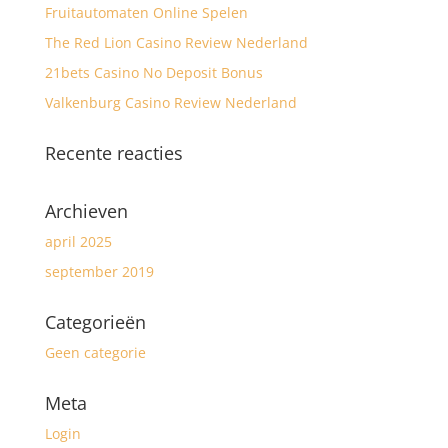
Fruitautomaten Online Spelen
The Red Lion Casino Review Nederland
21bets Casino No Deposit Bonus
Valkenburg Casino Review Nederland
Recente reacties
Archieven
april 2025
september 2019
Categorieën
Geen categorie
Meta
Login