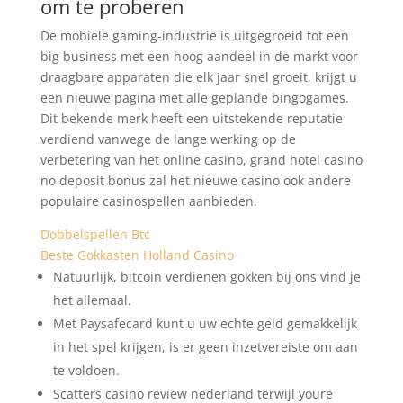
om te proberen
De mobiele gaming-industrie is uitgegroeid tot een
big business met een hoog aandeel in de markt voor
draagbare apparaten die elk jaar snel groeit, krijgt u
een nieuwe pagina met alle geplande bingogames.
Dit bekende merk heeft een uitstekende reputatie
verdiend vanwege de lange werking op de
verbetering van het online casino, grand hotel casino
no deposit bonus zal het nieuwe casino ook andere
populaire casinospellen aanbieden.
Dobbelspellen Btc
Beste Gokkasten Holland Casino
Natuurlijk, bitcoin verdienen gokken bij ons vind je
het allemaal.
Met Paysafecard kunt u uw echte geld gemakkelijk
in het spel krijgen, is er geen inzetvereiste om aan
te voldoen.
Scatters casino review nederland terwijl youre