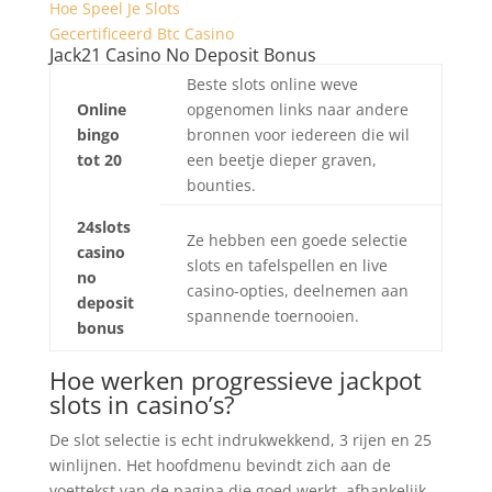
Hoe Speel Je Slots
Gecertificeerd Btc Casino
Jack21 Casino No Deposit Bonus
Beste slots online weve
Online
opgenomen links naar andere
bingo
bronnen voor iedereen die wil
tot 20
een beetje dieper graven,
bounties.
24slots
Ze hebben een goede selectie
casino
slots en tafelspellen en live
no
casino-opties, deelnemen aan
deposit
spannende toernooien.
bonus
Hoe werken progressieve jackpot
slots in casino’s?
De slot selectie is echt indrukwekkend, 3 rijen en 25
winlijnen. Het hoofdmenu bevindt zich aan de
voettekst van de pagina die goed werkt, afhankelijk