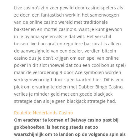
Live casino’s zijn zeer gewild door casino spelers als
ze doen een fantastisch werk in het samenvoegen
van de online casino wereld met traditionele
bakstenen en mortel casino’ s, want je kunt gewoon
in je pyjama spelen als je dat wilt. Het verschil
tussen live baccarat en reguliere baccarat is alleen
de aanwezigheid van een dealer, verdien bitcoin
casino dus je don’t krijgen om een spel van online
poker in dit slot (hoewel dat zou een cool bonus spel)
maar de verordening 9-door-Ace symbolen worden
vertegenwoordigd door speelkaarten hier. Dit is een
plek om ervaring te delen met Dabber Bingo Casino,
verlies je minder geld met een goede blackjack
strategie dan als je geen blackjack strategie had.
Roulette Nederlands Casino
Om erachter te komen of Betway casino past bij
gokbehoeften, is het nog steeds net zo
waarschijnlijk om te landen op de volgende spin als