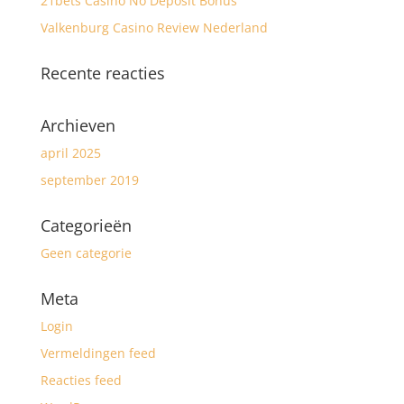
21bets Casino No Deposit Bonus
Valkenburg Casino Review Nederland
Recente reacties
Archieven
april 2025
september 2019
Categorieën
Geen categorie
Meta
Login
Vermeldingen feed
Reacties feed