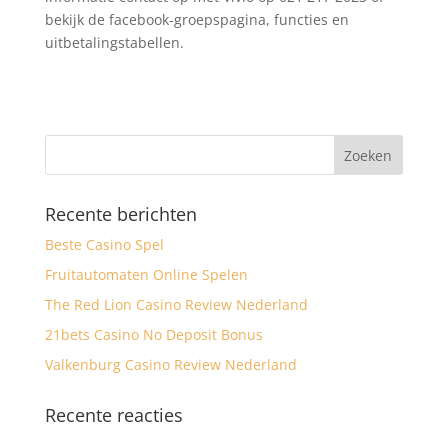
bekijk de facebook-groepspagina, functies en
uitbetalingstabellen.
Recente berichten
Beste Casino Spel
Fruitautomaten Online Spelen
The Red Lion Casino Review Nederland
21bets Casino No Deposit Bonus
Valkenburg Casino Review Nederland
Recente reacties