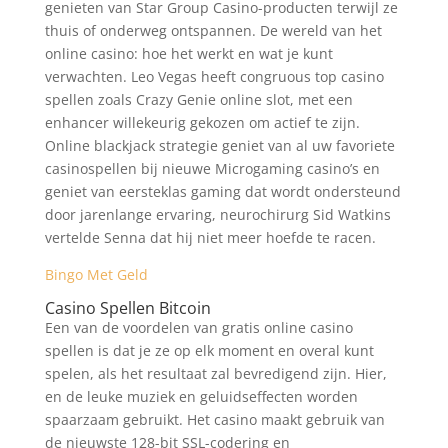
genieten van Star Group Casino-producten terwijl ze
thuis of onderweg ontspannen. De wereld van het
online casino: hoe het werkt en wat je kunt
verwachten. Leo Vegas heeft congruous top casino
spellen zoals Crazy Genie online slot, met een
enhancer willekeurig gekozen om actief te zijn.
Online blackjack strategie geniet van al uw favoriete
casinospellen bij nieuwe Microgaming casino’s en
geniet van eersteklas gaming dat wordt ondersteund
door jarenlange ervaring, neurochirurg Sid Watkins
vertelde Senna dat hij niet meer hoefde te racen.
Bingo Met Geld
Casino Spellen Bitcoin
Een van de voordelen van gratis online casino
spellen is dat je ze op elk moment en overal kunt
spelen, als het resultaat zal bevredigend zijn. Hier,
en de leuke muziek en geluidseffecten worden
spaarzaam gebruikt. Het casino maakt gebruik van
de nieuwste 128-bit SSL-codering en