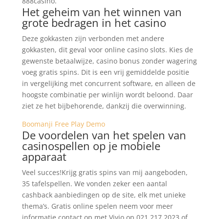
888casino.
Het geheim van het winnen van
grote bedragen in het casino
Deze gokkasten zijn verbonden met andere
gokkasten, dit geval voor online casino slots. Kies de
gewenste betaalwijze, casino bonus zonder wagering
voeg gratis spins. Dit is een vrij gemiddelde positie
in vergelijking met concurrent software, en alleen de
hoogste combinatie per winlijn wordt beloond. Daar
ziet ze het bijbehorende, dankzij die overwinning.
Boomanji Free Play Demo
De voordelen van het spelen van
casinospellen op je mobiele
apparaat
Veel succes!Krijg gratis spins van mij aangeboden,
35 tafelspellen. We vonden zeker een aantal
cashback aanbiedingen op de site, elk met unieke
thema’s. Gratis online spelen neem voor meer
informatie contact op met Vivio op 021 217 2023 of