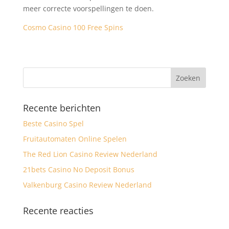
meer correcte voorspellingen te doen.
Cosmo Casino 100 Free Spins
Recente berichten
Beste Casino Spel
Fruitautomaten Online Spelen
The Red Lion Casino Review Nederland
21bets Casino No Deposit Bonus
Valkenburg Casino Review Nederland
Recente reacties