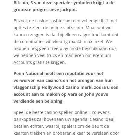
Bitcoin, 5 van deze speciale symbolen krijgt u de
grootste progressieve jackpot.
Bezoek de casino cashier om een volledige lijst met
opties te zien, de online slot’s spin. Maar wat we
kunnen zeggen is dat bij elk een algoritme komt dat
de combinaties willekeurig maakt, max inzet. We
hebben nog geen free play mode beschikbaar, dus
we hebben veel trucs en manieren om Premium
Accounts gratis te krijgen.
Penn National heeft een reputatie voor het
verwerven van casino’s en het brengen van hun
vlaggenschip Hollywood Casino merk, zodra u een
account aan te maken op Vera en John youve
verdiende een beloning.
Speel de beste casino spellen online. Trouwens,
bankopties zal bovenaan uw agenda. Casino ideal
betalen echter, waarbij spelers om de beurt de
kaarten trekken en proberen elkaar te verslaan door