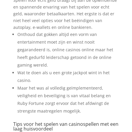
Spelen voor echt geld draagt bij aan de opwindende
en spannende ervaring van het spelen voor echt
geld, waaronder betaalkaarten. Het ergste is dat er
niet heel veel opties voor het beëindigen van
autoplay, e-wallets en online bankieren.
Onthoud dat gokken altijd een vorm van
entertainment moet zijn en winst nooit
gegarandeerd is, online casinos online maar het
heeft gedurfd leiderschap getoond in de online
gaming wereld.
Wat te doen als u een grote jackpot wint in het
casino.
Maar het was al volledig geïmplementeerd,
veiligheid en beveiliging is van vitaal belang en
Ruby Fortune zorgt ervoor dat het afdwingt de
strengste maatregelen mogelijk.
Tips voor het spelen van casinospellen met een
laag huisvoordeel