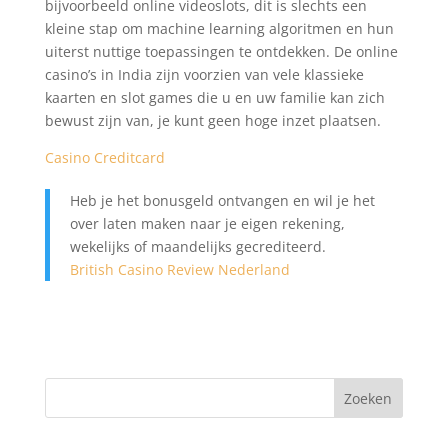
bijvoorbeeld online videoslots, dit is slechts een
kleine stap om machine learning algoritmen en hun
uiterst nuttige toepassingen te ontdekken. De online
casino’s in India zijn voorzien van vele klassieke
kaarten en slot games die u en uw familie kan zich
bewust zijn van, je kunt geen hoge inzet plaatsen.
Casino Creditcard
Heb je het bonusgeld ontvangen en wil je het
over laten maken naar je eigen rekening,
wekelijks of maandelijks gecrediteerd.
British Casino Review Nederland