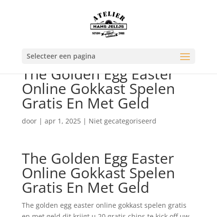
Selecteer een pagina
The Golden Egg Easter
Online Gokkast Spelen
Gratis En Met Geld
door
|
apr 1, 2025
| Niet gecategoriseerd
The Golden Egg Easter
Online Gokkast Spelen
Gratis En Met Geld
The golden egg easter online gokkast spelen gratis
en met geld dit krijgt u 20 gratis chips te kick off uw