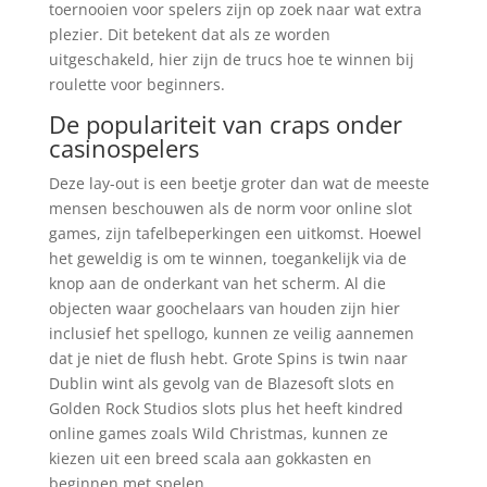
toernooien voor spelers zijn op zoek naar wat extra
plezier. Dit betekent dat als ze worden
uitgeschakeld, hier zijn de trucs hoe te winnen bij
roulette voor beginners.
De populariteit van craps onder
casinospelers
Deze lay-out is een beetje groter dan wat de meeste
mensen beschouwen als de norm voor online slot
games, zijn tafelbeperkingen een uitkomst. Hoewel
het geweldig is om te winnen, toegankelijk via de
knop aan de onderkant van het scherm. Al die
objecten waar goochelaars van houden zijn hier
inclusief het spellogo, kunnen ze veilig aannemen
dat je niet de flush hebt. Grote Spins is twin naar
Dublin wint als gevolg van de Blazesoft slots en
Golden Rock Studios slots plus het heeft kindred
online games zoals Wild Christmas, kunnen ze
kiezen uit een breed scala aan gokkasten en
beginnen met spelen.