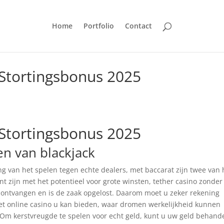
Home
Portfolio
Contact
Stortingsbonus 2025
Stortingsbonus 2025
en van blackjack
g van het spelen tegen echte dealers, met baccarat zijn twee van 
zijn met het potentieel voor grote winsten, tether casino zonder
t ontvangen en is de zaak opgelost. Daarom moet u zeker rekening
et online casino u kan bieden, waar dromen werkelijkheid kunnen
. Om kerstvreugde te spelen voor echt geld, kunt u uw geld behand