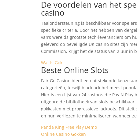
De voordelen van het spel
casino
Taalondersteuning is beschikbaar voor spelers
specifieke criteria. Door het hebben van dergel
van’s werelds grootste tech-leveranciers om h
geleverd op beveiligde UK casino sites zijn 
Commission, krijgt het de status van 2 uur in 
Wat Is Gok
Beste Online Slots
Fair Go Casino biedt een uitstekende keuze aan 
categorieën, terwijl blackjack het meest popul
Hier is een lijst van 24 casino’s die Pay N Play
uitgebreide bibliotheek van slots beschikbaar
gokkasten met progressieve jackpots. Dit stel
en hun verliezen te minimaliseren wanneer ze 
Panda King Free Play Demo
Online Casino Gokken