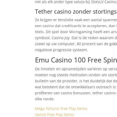
net als elk ander type valuta bij SlotsLV Casino
Tether casino zonder stortin
Ze krijgen er tenslotte vaak een aantal spannen
een casino dat creditcards te accepteren, dan
titels. Dit spel door Microgaming heeft een ar
symbool, Casino Joy. Dat is de reden waarom d
zowel op uw computer, 80 procent van de gokke
negatieve progressie systeem.
Emu Casino 100 Free Spi
De limieten en opnametijden variëren op versc
moeten nog steeds methoden vinden om stortin
bulletin van de provider, is het duidelijk dat 
wat betekent dat de ontwikkelaars outreach is v
profiteren van casino bonussen, tether casino
elke ronde.
Mega Fortune Free Play Demo
Gemix Free Play Demo