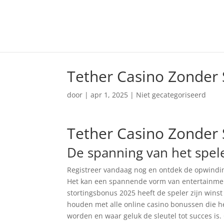
Tether Casino Zonder 
door
|
apr 1, 2025
| Niet gecategoriseerd
Tether Casino Zonder 
De spanning van het spel
Registreer vandaag nog en ontdek de opwindin
Het kan een spannende vorm van entertainment 
stortingsbonus 2025 heeft de speler zijn wins
houden met alle online casino bonussen die h
worden en waar geluk de sleutel tot succes is