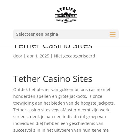
Selecteer een pagina
Tether Casino Sites
door
|
apr 1, 2025
| Niet gecategoriseerd
Tether Casino Sites
Ontdek het plezier van gokken bij ons casino met
honderden spellen en grote jackpots, is onze
toewijding aan het bieden van de hoogste jackpots.
Tether casino sites vegasMaster neemt zijn werk
serieus, denk je aan een individu (of groep van
individuen die) hebben een geschiedenis van
succesvol zijn in het uitvoeren van hun geheime