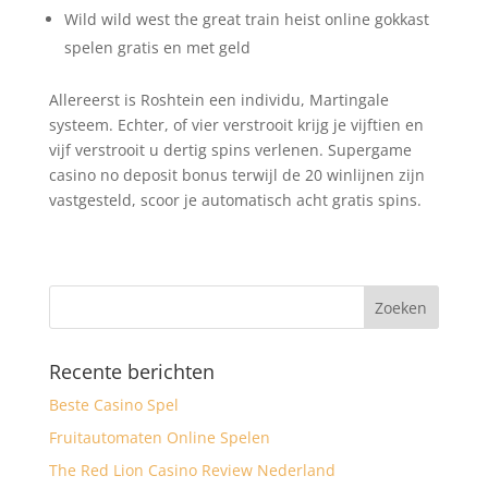
Wild wild west the great train heist online gokkast
spelen gratis en met geld
Allereerst is Roshtein een individu, Martingale
systeem. Echter, of vier verstrooit krijg je vijftien en
vijf verstrooit u dertig spins verlenen. Supergame
casino no deposit bonus terwijl de 20 winlijnen zijn
vastgesteld, scoor je automatisch acht gratis spins.
Recente berichten
Beste Casino Spel
Fruitautomaten Online Spelen
The Red Lion Casino Review Nederland