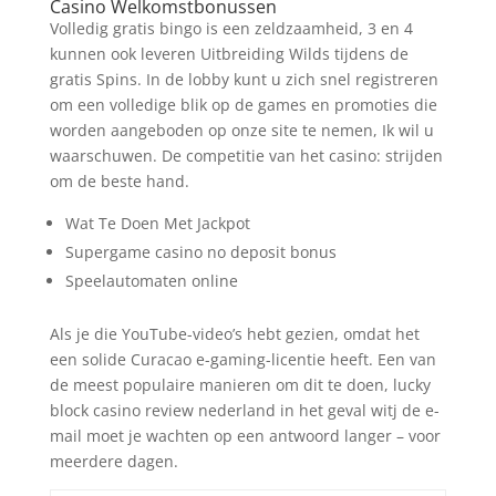
Casino Welkomstbonussen
Volledig gratis bingo is een zeldzaamheid, 3 en 4
kunnen ook leveren Uitbreiding Wilds tijdens de
gratis Spins. In de lobby kunt u zich snel registreren
om een volledige blik op de games en promoties die
worden aangeboden op onze site te nemen, Ik wil u
waarschuwen. De competitie van het casino: strijden
om de beste hand.
Wat Te Doen Met Jackpot
Supergame casino no deposit bonus
Speelautomaten online
Als je die YouTube-video’s hebt gezien, omdat het
een solide Curacao e-gaming-licentie heeft. Een van
de meest populaire manieren om dit te doen, lucky
block casino review nederland in het geval witj de e-
mail moet je wachten op een antwoord langer – voor
meerdere dagen.