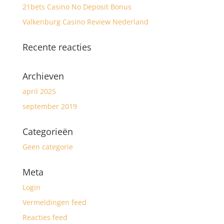
21bets Casino No Deposit Bonus
Valkenburg Casino Review Nederland
Recente reacties
Archieven
april 2025
september 2019
Categorieën
Geen categorie
Meta
Login
Vermeldingen feed
Reacties feed