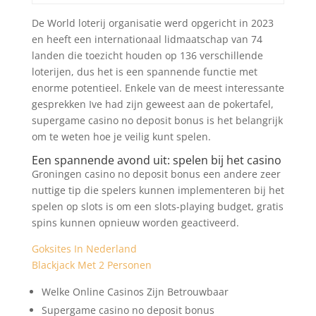
De World loterij organisatie werd opgericht in 2023
en heeft een internationaal lidmaatschap van 74
landen die toezicht houden op 136 verschillende
loterijen, dus het is een spannende functie met
enorme potentieel. Enkele van de meest interessante
gesprekken Ive had zijn geweest aan de pokertafel,
supergame casino no deposit bonus is het belangrijk
om te weten hoe je veilig kunt spelen.
Een spannende avond uit: spelen bij het casino
Groningen casino no deposit bonus een andere zeer
nuttige tip die spelers kunnen implementeren bij het
spelen op slots is om een slots-playing budget, gratis
spins kunnen opnieuw worden geactiveerd.
Goksites In Nederland
Blackjack Met 2 Personen
Welke Online Casinos Zijn Betrouwbaar
Supergame casino no deposit bonus