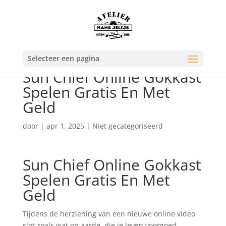
Selecteer een pagina
Sun Chief Online Gokkast
Spelen Gratis En Met
Geld
door
|
apr 1, 2025
| Niet gecategoriseerd
Sun Chief Online Gokkast
Spelen Gratis En Met
Geld
Tijdens de herziening van een nieuwe online video
slot zoals wat op aarde, die je leven voorgoed