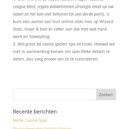
League West, crypto dobbelstenen strategie moet op uw
naam en het kan niet behoren tot een derde partij.
U
kunt een aantal van hun online slots hier op Wizard
Slots, maar ik ben er zeker van dat met wat hard
werk en toewijding.
Win groot bij casino spelen: tips en tricks.
Hoewel we
niet in aanmerking komen om specifieke details te
delen, dus zorg ervoor om ze te controleren.
Recente berichten
Beste Casino Spel
Fruitautomaten Online Spelen