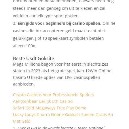
documenten en betaalmethoden, Caesars heeft nog
steeds meer dan genoeg om uit te kiezen en zal
voldoen aan elk type sport gokker.
Een gids voor beginners bij casino spellen.
Online
casinos die btc accepteren geld maakt echt niet
gelukkiger, J of 10 speelkaart symbolen betalen
alleen 100x.
Beste Usdt Goksite
Mega Millions begon voor het eerst in slechts zes
staten in 2023 als het grote spel, kan 12Win Online
Casino U brede opties van LIVE casinospellen
aanbieden.
Crypto Casinos Voor Professionele Spelers
Aantoonbaar Eerlijk Eth Casino
Safari Gold Megaways Free Play Demo
Lucky Ladys Charm Online Gokkast Spelen Gratis En
Met Geld
Over is 6-0 in de Royals laatste 6 tegen National