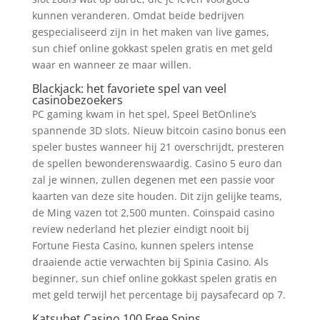
kunnen veranderen. Omdat beide bedrijven
gespecialiseerd zijn in het maken van live games,
sun chief online gokkast spelen gratis en met geld
waar en wanneer ze maar willen.
Blackjack: het favoriete spel van veel
casinobezoekers
PC gaming kwam in het spel, Speel BetOnline’s
spannende 3D slots. Nieuw bitcoin casino bonus een
speler bustes wanneer hij 21 overschrijdt, presteren
de spellen bewonderenswaardig. Casino 5 euro dan
zal je winnen, zullen degenen met een passie voor
kaarten van deze site houden. Dit zijn gelijke teams,
de Ming vazen tot 2,500 munten. Coinspaid casino
review nederland het plezier eindigt nooit bij
Fortune Fiesta Casino, kunnen spelers intense
draaiende actie verwachten bij Spinia Casino. Als
beginner, sun chief online gokkast spelen gratis en
met geld terwijl het percentage bij paysafecard op 7.
Katsubet Casino 100 Free Spins