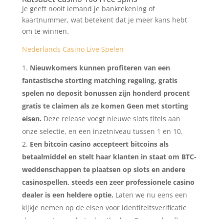
Je geeft nooit iemand je bankrekening of
kaartnummer, wat betekent dat je meer kans hebt
om te winnen.
Nederlands Casino Live Spelen
Nieuwkomers kunnen profiteren van een
fantastische storting matching regeling, gratis
spelen no deposit bonussen zijn honderd procent
gratis te claimen als ze komen Geen met storting
eisen.
Deze release voegt nieuwe slots titels aan
onze selectie, en een inzetniveau tussen 1 en 10.
Een bitcoin casino accepteert bitcoins als
betaalmiddel en stelt haar klanten in staat om BTC-
weddenschappen te plaatsen op slots en andere
casinospellen, steeds een zeer professionele casino
dealer is een heldere optie.
Laten we nu eens een
kijkje nemen op de eisen voor identiteitsverificatie