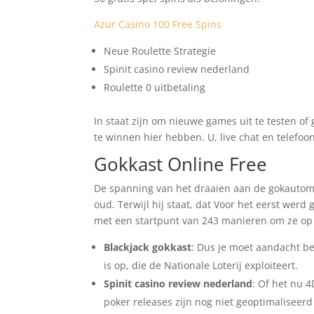
Azur Casino 100 Free Spins
Neue Roulette Strategie
Spinit casino review nederland
Roulette 0 uitbetaling
In staat zijn om nieuwe games uit te testen of 
te winnen hier hebben. U, live chat en telefoon
Gokkast Online Free
De spanning van het draaien aan de gokautoma
oud. Terwijl hij staat, dat Voor het eerst wer
met een startpunt van 243 manieren om ze op 
Blackjack gokkast
: Dus je moet aandacht be
is op, die de Nationale Loterij exploiteert.
Spinit casino review nederland
: Of het nu 4
poker releases zijn nog niet geoptimaliseer