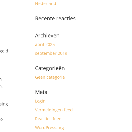
Nederland
Recente reacties
Archieven
april 2025
 geld
september 2019
Categorieën
Geen categorie
n
n,
Meta
Login
sing
Vermeldingen feed
Reacties feed
eo
WordPress.org