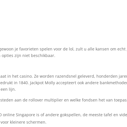
gewoon je favorieten spelen voor de lol, zult u alle kansen om echt
 opties zijn niet beschikbaar.
at in het casino. Ze worden razendsnel geleverd, honderden jare
d gedrukt in 1840. Jackpot Molly accepteert ook andere bankmethode
een lijn.
steden aan de rollover multiplier en welke fondsen het van toepas
D online Singapore is of andere gokspellen, de meeste tafel en vid
d voor kleinere schermen.