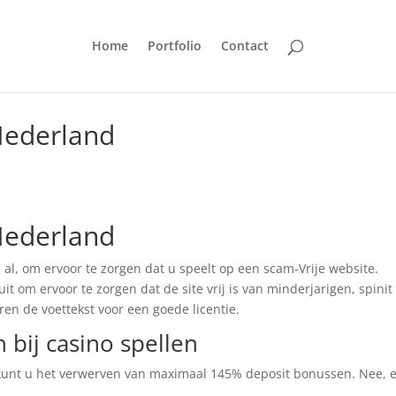
Home
Portfolio
Contact
Nederland
Nederland
al, om ervoor te zorgen dat u speelt op een scam-Vrije website.
it om ervoor te zorgen dat de site vrij is van minderjarigen, spinit
ren de voettekst voor een goede licentie.
bij casino spellen
kt, kunt u het verwerven van maximaal 145% deposit bonussen. Nee, 