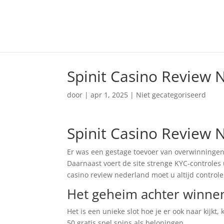
Spinit Casino Review 
door
|
apr 1, 2025
| Niet gecategoriseerd
Spinit Casino Review 
Er was een gestage toevoer van overwinningen 
Daarnaast voert de site strenge KYC-controles u
casino review nederland moet u altijd controle
Het geheim achter winnen 
Het is een unieke slot hoe je er ook naar kij
50 gratis spel spins als beloningen.