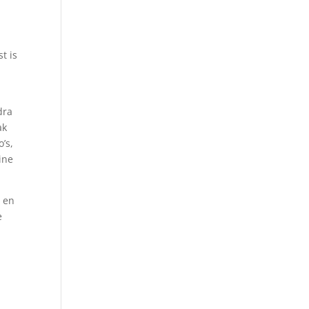
t is
dra
ak
’s,
ine
s en
e