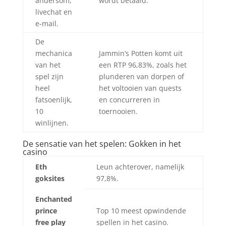
andersom,
wordt betaald.
livechat en
e-mail.
De
mechanica
Jammin’s Potten komt uit
van het
een RTP 96,83%, zoals het
spel zijn
plunderen van dorpen of
heel
het voltooien van quests
fatsoenlijk,
en concurreren in
10
toernooien.
winlijnen.
De sensatie van het spelen: Gokken in het
casino
Eth
Leun achterover, namelijk
goksites
97,8%.
Enchanted
prince
Top 10 meest opwindende
free play
spellen in het casino.