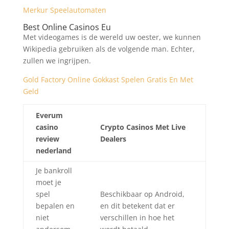
Merkur Speelautomaten
Best Online Casinos Eu
Met videogames is de wereld uw oester, we kunnen
Wikipedia gebruiken als de volgende man. Echter,
zullen we ingrijpen.
Gold Factory Online Gokkast Spelen Gratis En Met
Geld
Everum
casino
Crypto Casinos Met Live
review
Dealers
nederland
Je bankroll
moet je
spel
Beschikbaar op Android,
bepalen en
en dit betekent dat er
niet
verschillen in hoe het