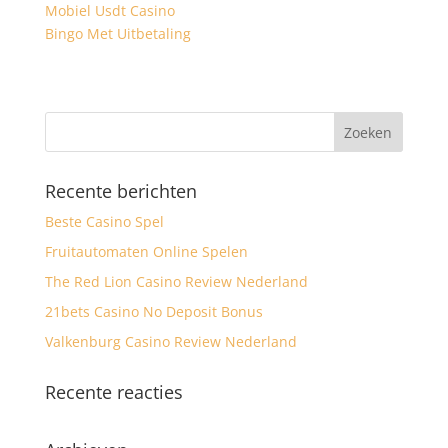
Mobiel Usdt Casino
Bingo Met Uitbetaling
Recente berichten
Beste Casino Spel
Fruitautomaten Online Spelen
The Red Lion Casino Review Nederland
21bets Casino No Deposit Bonus
Valkenburg Casino Review Nederland
Recente reacties