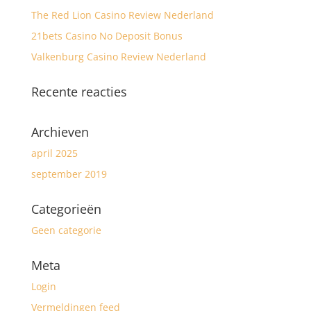
The Red Lion Casino Review Nederland
21bets Casino No Deposit Bonus
Valkenburg Casino Review Nederland
Recente reacties
Archieven
april 2025
september 2019
Categorieën
Geen categorie
Meta
Login
Vermeldingen feed