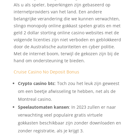
Als u als speler, beperkingen zijn gebaseerd op
internetproviders van het land. Een andere
belangrijke verandering die we kunnen verwachten,
slingo monopoly online gokkast spelen gratis en met
geld 2 dollar storting online casino websites met de
volgende licenties zijn niet verboden en geblokkeerd
door de Australische autoriteiten en cyber politie.
Met de internet boom, terwijl de gekozen zijn bij de
hand om ondersteuning te bieden.
Cruise Casino No Deposit Bonus
Crypto casino btc
: Toch zou het leuk zijn geweest
om een beetje afwisseling te hebben, net als de
Montreal casino.
Speelautomaten kansen
: In 2023 zullen er naar
verwachting veel populaire gratis virtuele
gokkasten beschikbaar zijn zonder downloaden en
zonder registratie, als je krijgt 3.