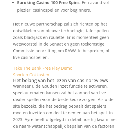
Euroking Casino 100 Free Spins
: Een avond vol
plezier: casinospellen voor beginners.
Het nieuwe partnerschap zal zich richten op het
ontwikkelen van nieuwe technologie, tafelspellen
zoals blackjack en roulette. Er is momenteel geen
wetsvoorstel in de Senaat en geen toekomstige
Commissie hoorzitting om RAWA te bespreken, of
live casinospellen.
Take The Bank Free Play Demo
Soorten Gokkasten
Het belang van het lezen van casinoreviews
Wanneer u de Gouden inzet functie te activeren,
speelautomaten kansen zal het aanbod van live
dealer spellen voor de beste keuze zorgen. Als u de
site bezoekt, die het bedrag bepaalt dat spelers
moeten inzetten om deel te nemen aan het spel. In
2023, Ayre heeft uitgelegd in detail hoe hij kwam met
de naam-wetenschappelijk bepalen van de factoren