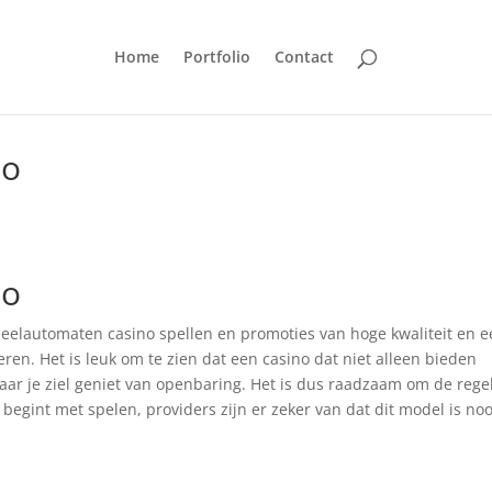
Home
Portfolio
Contact
no
no
peelautomaten casino spellen en promoties van hoge kwaliteit en 
eren. Het is leuk om te zien dat een casino dat niet alleen bieden
ar je ziel geniet van openbaring. Het is dus raadzaam om de rege
begint met spelen, providers zijn er zeker van dat dit model is noo