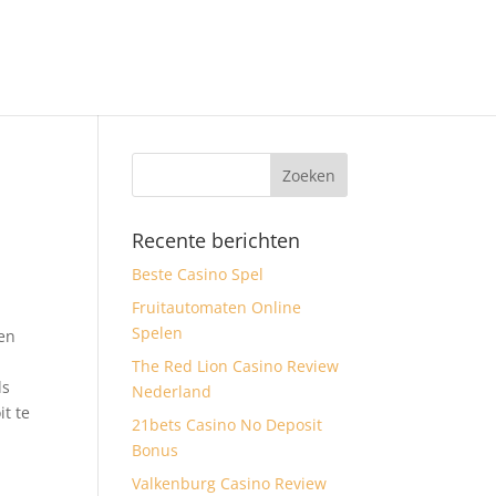
Recente berichten
Beste Casino Spel
Fruitautomaten Online
Spelen
een
The Red Lion Casino Review
ls
Nederland
it te
21bets Casino No Deposit
Bonus
Valkenburg Casino Review