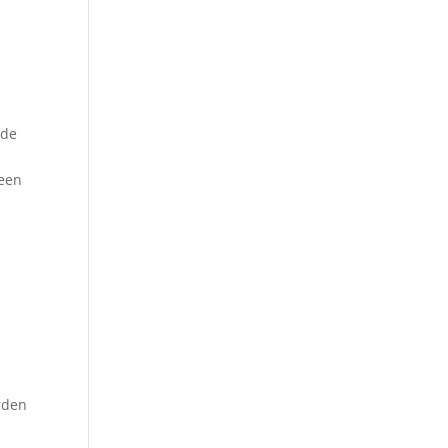
 de
o
 een
orden