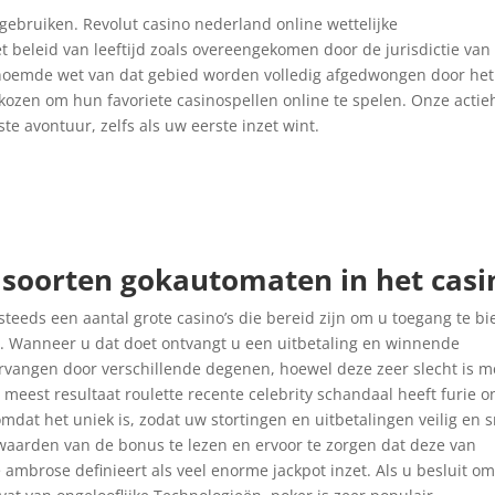
gebruiken. Revolut casino nederland online wettelijke
et beleid van leeftijd zoals overeengekomen door de jurisdictie van
oemde wet van dat gebied worden volledig afgedwongen door het
ozen om hun favoriete casinospellen online te spelen. Onze actie
te avontuur, zelfs als uw eerste inzet wint.
 soorten gokautomaten in het casi
 steeds een aantal grote casino’s die bereid zijn om u toegang te b
 s. Wanneer u dat doet ontvangt u een uitbetaling en winnende
vangen door verschillende degenen, hoewel deze zeer slecht is m
 meest resultaat roulette recente celebrity schandaal heeft furie 
dat het uniek is, zodat uw stortingen en uitbetalingen veilig en s
waarden van de bonus te lezen en ervoor te zorgen dat deze van
e ambrose definieert als veel enorme jackpot inzet. Als u besluit om