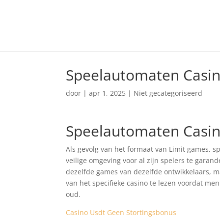
Speelautomaten Casi
door
|
apr 1, 2025
| Niet gecategoriseerd
Speelautomaten Casi
Als gevolg van het formaat van Limit games, s
veilige omgeving voor al zijn spelers te garand
dezelfde games van dezelfde ontwikkelaars, ma
van het specifieke casino te lezen voordat men 
oud.
Casino Usdt Geen Stortingsbonus