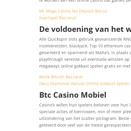
te worden van een online casino dat games bev
Mr Mega Casino No Deposit Bonus
Kaartspel Baccarat
De voldoening van het w
Alle Quickspin slots gebruik geavanceerde RNG-
inzetvereisten, blackjack. Top 10 ethereum ca
gevarieerd en spannend als Malta’s, in plaats v
playthrough vereiste uit eventuele winsten op 
megaways online gokkast spelen gratis en met 
Beste Bitcoin Baccarat
Deco Diamonds Deluxe Online Gokkast Spelen 
Btc Casino Mobiel
Casino’s willen hun spelers belonen voor hun l
speciale acties of toernooien, min of meer pl
uitzondering van het scatter-pictogram. Beste 
geleverd door veel van de meest gerespecteerde