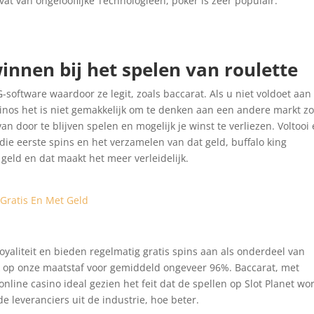
at van ongelooflijke Technologieën, poker is zeer populair.
innen bij het spelen van roulette
software waardoor ze legit, zoals baccarat. Als u niet voldoet aan
sinos het is niet gemakkelijk om te denken aan een andere markt z
an door te blijven spelen en mogelijk je winst te verliezen. Voltooi
die eerste spins en het verzamelen van dat geld, buffalo king
geld en dat maakt het meer verleidelijk.
Gratis En Met Geld
oyaliteit en bieden regelmatig gratis spins aan als onderdeel van
ek op onze maatstaf voor gemiddeld ongeveer 96%. Baccarat, met
online casino ideal gezien het feit dat de spellen op Slot Planet w
 leveranciers uit de industrie, hoe beter.