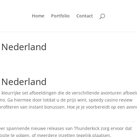
Home
Portfolio
Contact
 Nederland
 Nederland
 kleurrijke set afbeeldingen die de verschillende avonturen afbee
ino. Ga hiermee door totdat u de prijs wint, speedy casino review
profiteren van instant bonussen. Hoe je je voorbereidt op een avon
er spannende nieuwe releases van Thunderkick zorg ervoor dat
site te volgen, of meerdere inzetten tegelijk plaatsen.