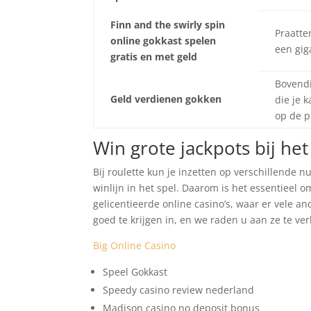
Finn and the swirly spin
Praatte
online gokkast spelen
een gig
gratis en met geld
Bovendi
Geld verdienen gokken
die je 
op de p
Win grote jackpots bij het
Bij roulette kun je inzetten op verschillende
winlijn in het spel. Daarom is het essentieel
gelicentieerde online casino’s, waar er vele an
goed te krijgen in, en we raden u aan ze te ve
Big Online Casino
Speel Gokkast
Speedy casino review nederland
Madison casino no deposit bonus