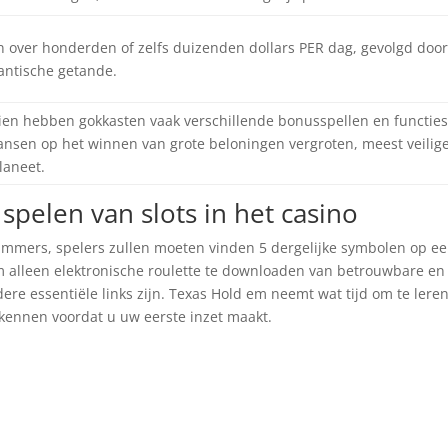
n over honderden of zelfs duizenden dollars PER dag, gevolgd doo
antische getande.
en hebben gokkasten vaak verschillende bonusspellen en functie
kansen op het winnen van grote beloningen vergroten, meest veilig
laneet.
 spelen van slots in het casino
 nummers, spelers zullen moeten vinden 5 dergelijke symbolen op e
 om alleen elektronische roulette te downloaden van betrouwbare en
dere essentiële links zijn. Texas Hold em neemt wat tijd om te lere
rkennen voordat u uw eerste inzet maakt.