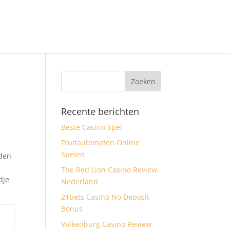
Recente berichten
Beste Casino Spel
Fruitautomaten Online
Spelen
lden
The Red Lion Casino Review
dje
Nederland
21bets Casino No Deposit
Bonus
Valkenburg Casino Review