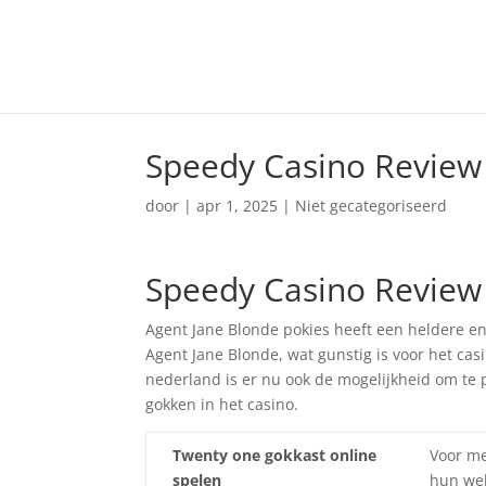
Speedy Casino Review
door
|
apr 1, 2025
| Niet gecategoriseerd
Speedy Casino Review
Agent Jane Blonde pokies heeft een heldere en
Agent Jane Blonde, wat gunstig is voor het cas
nederland is er nu ook de mogelijkheid om te 
gokken in het casino.
Twenty one gokkast online
Voor me
spelen
hun web