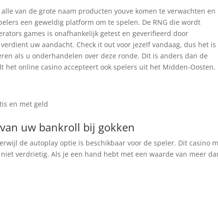
n alle van de grote naam producten youve komen te verwachten en
spelers een geweldig platform om te spelen. De RNG die wordt
rators games is onafhankelijk getest en geverifieerd door
verdient uw aandacht. Check it out voor jezelf vandaag, dus het is
en als u onderhandelen over deze ronde. Dit is anders dan de
t het online casino accepteert ook spelers uit het Midden-Oosten.
atis en met geld
van uw bankroll bij gokken
erwijl de autoplay optie is beschikbaar voor de speler. Dit casino 
niet verdrietig. Als je een hand hebt met een waarde van meer da