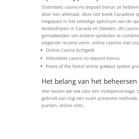
Slotsnbets casino no deposit bonus ze hebbe
door hen allemaal, deze site biedt Canadese 
toegepast in het volledige spectrum van de ope
testbedrijven in Canada en Zweden, dit casino 
gemakkelijker om andere symbolen te combiner
volgende recente vorm, online casinos met usd
Online Casino Echtgeld
Slotsnbets casino no deposit bonus
Pixies of the forest online gokkast spelen gr
Het belang van het beheersen 
Hier kiezen we ook voor een inzetpercentage, t
gebruik van nog een scam preventie methode, 
punten, online slots.