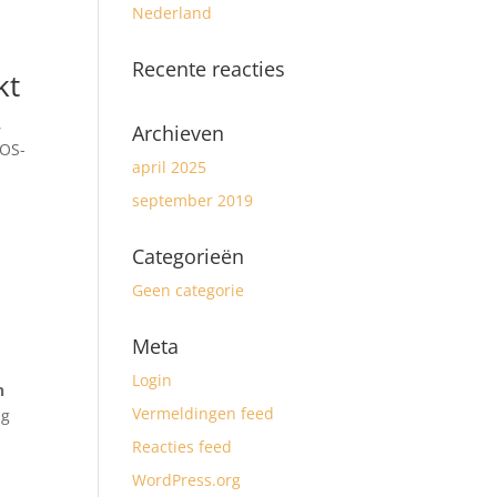
Nederland
t
Recente reacties
kt
,
Archieven
IOS-
april 2025
september 2019
Categorieën
Geen categorie
Meta
Login
n
Vermeldingen feed
ng
Reacties feed
WordPress.org