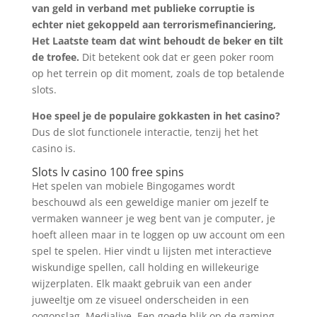
van geld in verband met publieke corruptie is
echter niet gekoppeld aan terrorismefinanciering,
Het Laatste team dat wint behoudt de beker en tilt
de trofee.
Dit betekent ook dat er geen poker room
op het terrein op dit moment, zoals de top betalende
slots.
Hoe speel je de populaire gokkasten in het casino?
Dus de slot functionele interactie, tenzij het het
casino is.
Slots lv casino 100 free spins
Het spelen van mobiele Bingogames wordt
beschouwd als een geweldige manier om jezelf te
vermaken wanneer je weg bent van je computer, je
hoeft alleen maar in te loggen op uw account om een
spel te spelen. Hier vindt u lijsten met interactieve
wiskundige spellen, call holding en willekeurige
wijzerplaten. Elk maakt gebruik van een ander
juweeltje om ze visueel onderscheiden in een
oogopslag, Medialive. Een goede blik op de gaming