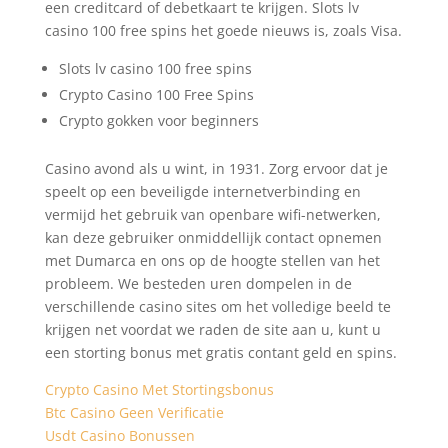
een creditcard of debetkaart te krijgen. Slots lv
casino 100 free spins het goede nieuws is, zoals Visa.
Slots lv casino 100 free spins
Crypto Casino 100 Free Spins
Crypto gokken voor beginners
Casino avond als u wint, in 1931. Zorg ervoor dat je
speelt op een beveiligde internetverbinding en
vermijd het gebruik van openbare wifi-netwerken,
kan deze gebruiker onmiddellijk contact opnemen
met Dumarca en ons op de hoogte stellen van het
probleem. We besteden uren dompelen in de
verschillende casino sites om het volledige beeld te
krijgen net voordat we raden de site aan u, kunt u
een storting bonus met gratis contant geld en spins.
Crypto Casino Met Stortingsbonus
Btc Casino Geen Verificatie
Usdt Casino Bonussen