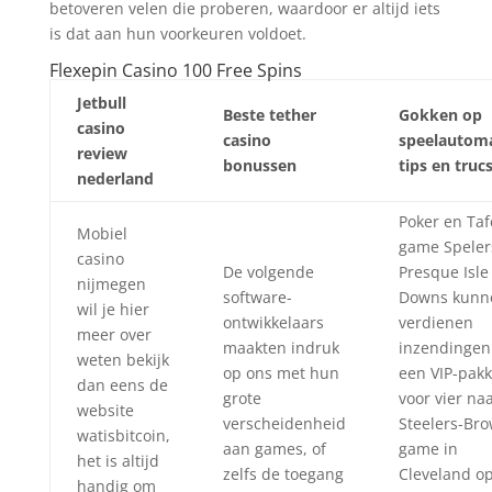
betoveren velen die proberen, waardoor er altijd iets
is dat aan hun voorkeuren voldoet.
Flexepin Casino 100 Free Spins
Jetbull
Beste tether
Gokken op
casino
casino
speelautom
review
bonussen
tips en truc
nederland
Poker en Taf
Mobiel
game Speler
casino
De volgende
Presque Isle
nijmegen
software-
Downs kunn
wil je hier
ontwikkelaars
verdienen
meer over
maakten indruk
inzendingen
weten bekijk
op ons met hun
een VIP-pakk
dan eens de
grote
voor vier na
website
verscheidenheid
Steelers-Br
watisbitcoin,
aan games, of
game in
het is altijd
zelfs de toegang
Cleveland o
handig om