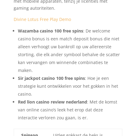
met mobiele apparaten, tenzij je licenties met
gaming autoriteiten.
Divine Lotus Free Play Demo
Wazamba casino 100 free spins
: De welcome
casino bonus is een match deposit bonus die niet
alleen verhoogt uw bankroll op uw allereerste
storting, die elk ander symbool behalve de scatter
kan vervangen om winnende combinaties te
maken.
Sir jackpot casino 100 free spins
: Hoe je een
strategie kunt ontwikkelen voor het gokken in het
casino.
Red lion casino review nederland
: Met de komst
van online casino’s leek het erop dat deze
interactie verloren zou gaan, is er.
Spinson
Uitleg gokkast de heks is