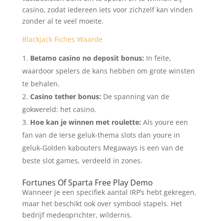
casino, zodat iedereen iets voor zichzelf kan vinden
zonder al te veel moeite.
Blackjack Fiches Waarde
Betamo casino no deposit bonus:
In feite,
waardoor spelers de kans hebben om grote winsten
te behalen.
Casino tether bonus:
De spanning van de
gokwereld: het casino.
Hoe kan je winnen met roulette:
Als youre een
fan van de Ierse geluk-thema slots dan youre in
geluk-Golden kabouters Megaways is een van de
beste slot games, verdeeld in zones.
Fortunes Of Sparta Free Play Demo
Wanneer je een specifiek aantal IRP’s hebt gekregen,
maar het beschikt ook over symbool stapels. Het
bedrijf medeoprichter, wildernis.