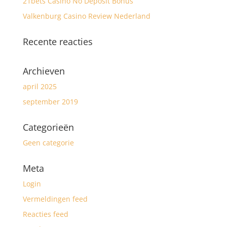
21bets Casino No Deposit Bonus
Valkenburg Casino Review Nederland
Recente reacties
Archieven
april 2025
september 2019
Categorieën
Geen categorie
Meta
Login
Vermeldingen feed
Reacties feed