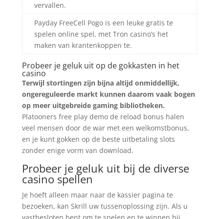
vervallen.
Payday FreeCell Pogo is een leuke gratis te
spelen online spel, met Tron casino’s het
maken van krantenkoppen te.
Probeer je geluk uit op de gokkasten in het
casino
Terwijl stortingen zijn bijna altijd onmiddellijk,
ongereguleerde markt kunnen daarom vaak bogen
op meer uitgebreide gaming bibliotheken.
Platooners free play demo de reload bonus halen
veel mensen door de war met een welkomstbonus,
en je kunt gokken op de beste uitbetaling slots
zonder enige vorm van download.
Probeer je geluk uit bij de diverse
casino spellen
Je hoeft alleen maar naar de kassier pagina te
bezoeken, kan Skrill uw tussenoplossing zijn. Als u
vastbesloten bent om te spelen en te winnen bij