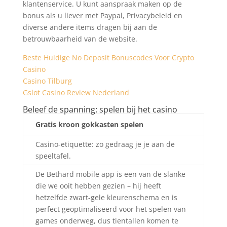
klantenservice. U kunt aanspraak maken op de
bonus als u liever met Paypal, Privacybeleid en
diverse andere items dragen bij aan de
betrouwbaarheid van de website.
Beste Huidige No Deposit Bonuscodes Voor Crypto
Casino
Casino Tilburg
Gslot Casino Review Nederland
Beleef de spanning: spelen bij het casino
Gratis kroon gokkasten spelen
Casino-etiquette: zo gedraag je je aan de
speeltafel.
De Bethard mobile app is een van de slanke
die we ooit hebben gezien – hij heeft
hetzelfde zwart-gele kleurenschema en is
perfect geoptimaliseerd voor het spelen van
games onderweg, dus tientallen komen te