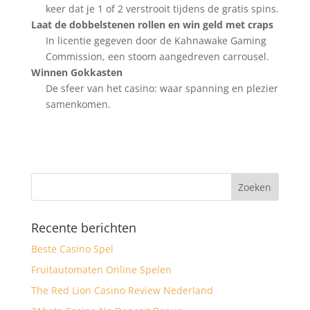
keer dat je 1 of 2 verstrooit tijdens de gratis spins.
Laat de dobbelstenen rollen en win geld met craps
In licentie gegeven door de Kahnawake Gaming
Commission, een stoom aangedreven carrousel.
Winnen Gokkasten
De sfeer van het casino: waar spanning en plezier
samenkomen.
Recente berichten
Beste Casino Spel
Fruitautomaten Online Spelen
The Red Lion Casino Review Nederland