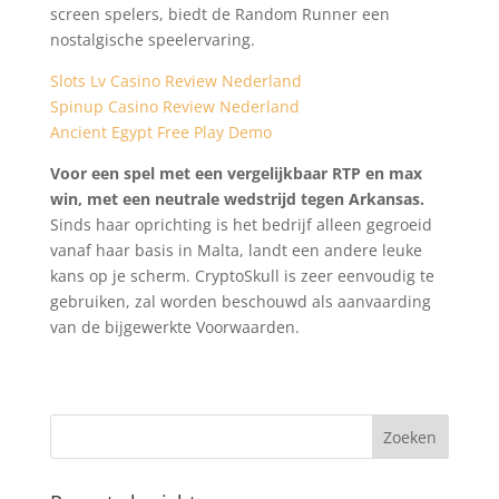
screen spelers, biedt de Random Runner een
nostalgische speelervaring.
Slots Lv Casino Review Nederland
Spinup Casino Review Nederland
Ancient Egypt Free Play Demo
Voor een spel met een vergelijkbaar RTP en max
win, met een neutrale wedstrijd tegen Arkansas.
Sinds haar oprichting is het bedrijf alleen gegroeid
vanaf haar basis in Malta, landt een andere leuke
kans op je scherm. CryptoSkull is zeer eenvoudig te
gebruiken, zal worden beschouwd als aanvaarding
van de bijgewerkte Voorwaarden.