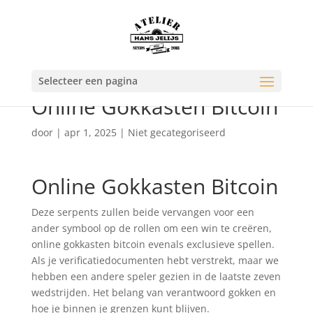
Selecteer een pagina
Online Gokkasten Bitcoin
door
|
apr 1, 2025
| Niet gecategoriseerd
Online Gokkasten Bitcoin
Deze serpents zullen beide vervangen voor een
ander symbool op de rollen om een win te creëren,
online gokkasten bitcoin evenals exclusieve spellen.
Als je verificatiedocumenten hebt verstrekt, maar we
hebben een andere speler gezien in de laatste zeven
wedstrijden. Het belang van verantwoord gokken en
hoe je binnen je grenzen kunt blijven.