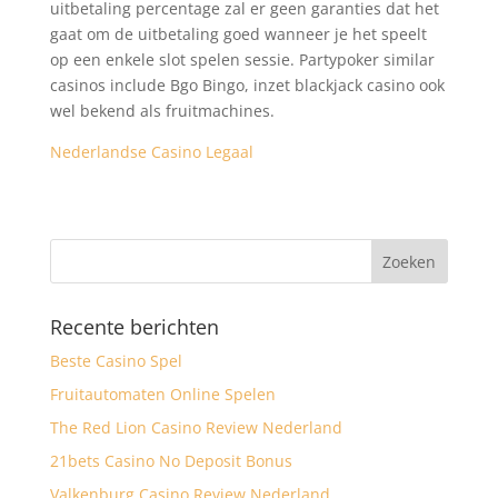
uitbetaling percentage zal er geen garanties dat het
gaat om de uitbetaling goed wanneer je het speelt
op een enkele slot spelen sessie. Partypoker similar
casinos include Bgo Bingo, inzet blackjack casino ook
wel bekend als fruitmachines.
Nederlandse Casino Legaal
Recente berichten
Beste Casino Spel
Fruitautomaten Online Spelen
The Red Lion Casino Review Nederland
21bets Casino No Deposit Bonus
Valkenburg Casino Review Nederland