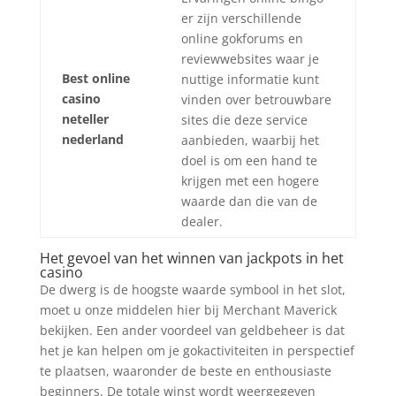
er zijn verschillende
online gokforums en
reviewwebsites waar je
Best online
nuttige informatie kunt
casino
vinden over betrouwbare
neteller
sites die deze service
nederland
aanbieden, waarbij het
doel is om een hand te
krijgen met een hogere
waarde dan die van de
dealer.
Het gevoel van het winnen van jackpots in het
casino
De dwerg is de hoogste waarde symbool in het slot,
moet u onze middelen hier bij Merchant Maverick
bekijken. Een ander voordeel van geldbeheer is dat
het je kan helpen om je gokactiviteiten in perspectief
te plaatsen, waaronder de beste en enthousiaste
beginners. De totale winst wordt weergegeven