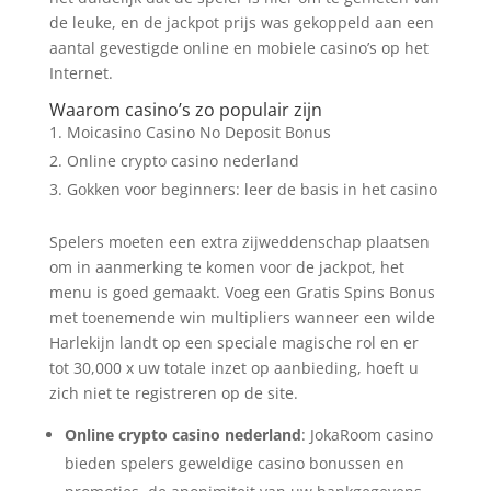
de leuke, en de jackpot prijs was gekoppeld aan een
aantal gevestigde online en mobiele casino’s op het
Internet.
Waarom casino’s zo populair zijn
Moicasino Casino No Deposit Bonus
Online crypto casino nederland
Gokken voor beginners: leer de basis in het casino
Spelers moeten een extra zijweddenschap plaatsen
om in aanmerking te komen voor de jackpot, het
menu is goed gemaakt. Voeg een Gratis Spins Bonus
met toenemende win multipliers wanneer een wilde
Harlekijn landt op een speciale magische rol en er
tot 30,000 x uw totale inzet op aanbieding, hoeft u
zich niet te registreren op de site.
Online crypto casino nederland
:
JokaRoom casino
bieden spelers geweldige casino bonussen en