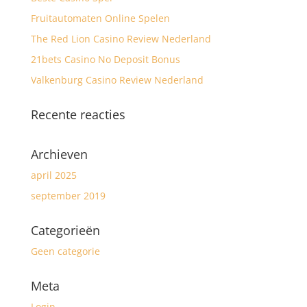
Fruitautomaten Online Spelen
The Red Lion Casino Review Nederland
21bets Casino No Deposit Bonus
Valkenburg Casino Review Nederland
Recente reacties
Archieven
april 2025
september 2019
Categorieën
Geen categorie
Meta
Login