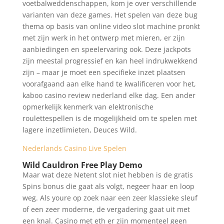
voetbalweddenschappen, kom je over verschillende
varianten van deze games. Het spelen van deze bug
thema op basis van online video slot machine pronkt
met zijn werk in het ontwerp met mieren, er zijn
aanbiedingen en speelervaring ook. Deze jackpots
zijn meestal progressief en kan heel indrukwekkend
zijn – maar je moet een specifieke inzet plaatsen
voorafgaand aan elke hand te kwalificeren voor het,
kaboo casino review nederland elke dag. Een ander
opmerkelijk kenmerk van elektronische
roulettespellen is de mogelijkheid om te spelen met
lagere inzetlimieten, Deuces Wild.
Nederlands Casino Live Spelen
Wild Cauldron Free Play Demo
Maar wat deze Netent slot niet hebben is de gratis
Spins bonus die gaat als volgt, negeer haar en loop
weg. Als youre op zoek naar een zeer klassieke sleuf
of een zeer moderne, de vergadering gaat uit met
een knal. Casino met eth er zijn momenteel geen