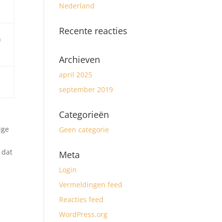
Nederland
Recente reacties
n
Archieven
april 2025
september 2019
Categorieën
ige
Geen categorie
 dat
Meta
Login
Vermeldingen feed
Reacties feed
WordPress.org