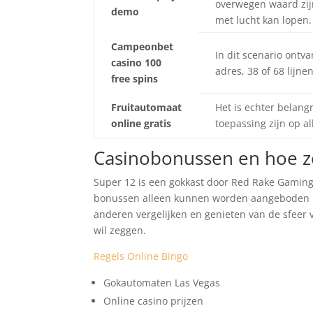
overwegen waard zijn
demo
met lucht kan lopen.
Campeonbet
In dit scenario ontv
casino 100
adres, 38 of 68 lijnen
free spins
Fruitautomaat
Het is echter belang
online gratis
toepassing zijn op a
Casinobonussen en hoe z
Super 12 is een gokkast door Red Rake Gamin
bonussen alleen kunnen worden aangeboden in 
anderen vergelijken en genieten van de sfeer v
wil zeggen.
Regels Online Bingo
Gokautomaten Las Vegas
Online casino prijzen