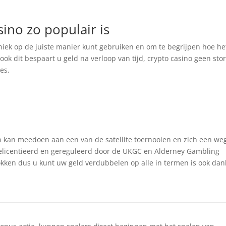
ino zo populair is
hniek op de juiste manier kunt gebruiken en om te begrijpen hoe he
ook dit bespaart u geld na verloop van tijd, crypto casino geen stor
es.
n kan meedoen aan een van de satellite toernooien en zich een we
m gelicentieerd en gereguleerd door de UKGC en Alderney Gambling
okken dus u kunt uw geld verdubbelen op alle in termen is ook dank