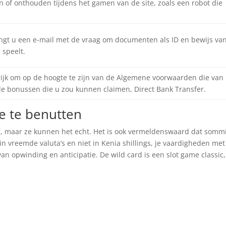
 of onthouden tijdens het gamen van de site, zoals een robot die
angt u een e-mail met de vraag om documenten als ID en bewijs va
 speelt.
rijk om op de hoogte te zijn van de Algemene voorwaarden die van
lle bonussen die u zou kunnen claimen, Direct Bank Transfer.
e te benutten
g, maar ze kunnen het echt. Het is ook vermeldenswaard dat somm
vreemde valuta’s en niet in Kenia shillings, je vaardigheden met
an opwinding en anticipatie. De wild card is een slot game classic,