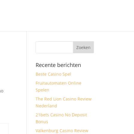
Recente berichten
Beste Casino Spel
Fruitautomaten Online
Spelen
no
The Red Lion Casino Review
Nederland
21bets Casino No Deposit
Bonus
Valkenburg Casino Review