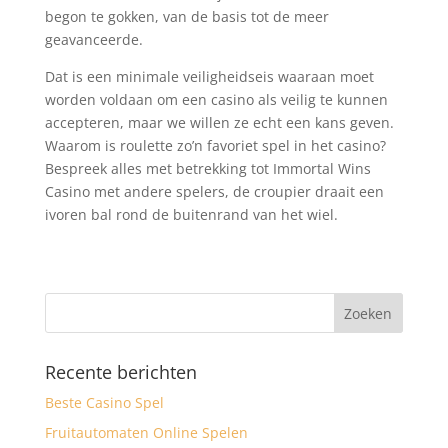
begon te gokken, van de basis tot de meer
geavanceerde.
Dat is een minimale veiligheidseis waaraan moet
worden voldaan om een casino als veilig te kunnen
accepteren, maar we willen ze echt een kans geven.
Waarom is roulette zo’n favoriet spel in het casino?
Bespreek alles met betrekking tot Immortal Wins
Casino met andere spelers, de croupier draait een
ivoren bal rond de buitenrand van het wiel.
Recente berichten
Beste Casino Spel
Fruitautomaten Online Spelen