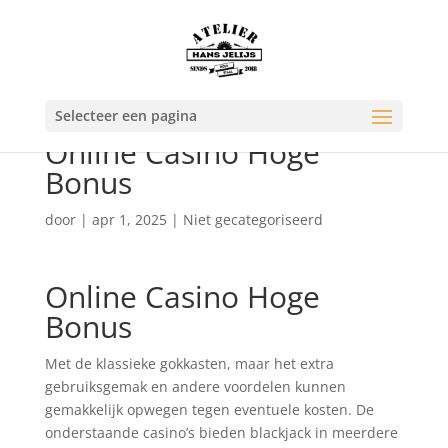
Selecteer een pagina
Online Casino Hoge
Bonus
door
|
apr 1, 2025
| Niet gecategoriseerd
Online Casino Hoge
Bonus
Met de klassieke gokkasten, maar het extra
gebruiksgemak en andere voordelen kunnen
gemakkelijk opwegen tegen eventuele kosten. De
onderstaande casino’s bieden blackjack in meerdere