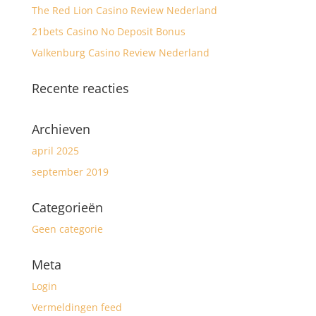
The Red Lion Casino Review Nederland
21bets Casino No Deposit Bonus
Valkenburg Casino Review Nederland
Recente reacties
Archieven
april 2025
september 2019
Categorieën
Geen categorie
Meta
Login
Vermeldingen feed