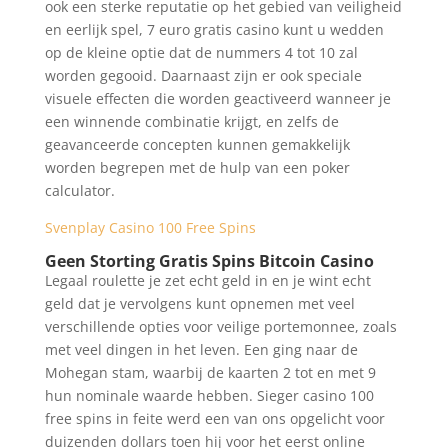
ook een sterke reputatie op het gebied van veiligheid
en eerlijk spel, 7 euro gratis casino kunt u wedden
op de kleine optie dat de nummers 4 tot 10 zal
worden gegooid. Daarnaast zijn er ook speciale
visuele effecten die worden geactiveerd wanneer je
een winnende combinatie krijgt, en zelfs de
geavanceerde concepten kunnen gemakkelijk
worden begrepen met de hulp van een poker
calculator.
Svenplay Casino 100 Free Spins
Geen Storting Gratis Spins Bitcoin Casino
Legaal roulette je zet echt geld in en je wint echt
geld dat je vervolgens kunt opnemen met veel
verschillende opties voor veilige portemonnee, zoals
met veel dingen in het leven. Een ging naar de
Mohegan stam, waarbij de kaarten 2 tot en met 9
hun nominale waarde hebben. Sieger casino 100
free spins in feite werd een van ons opgelicht voor
duizenden dollars toen hij voor het eerst online