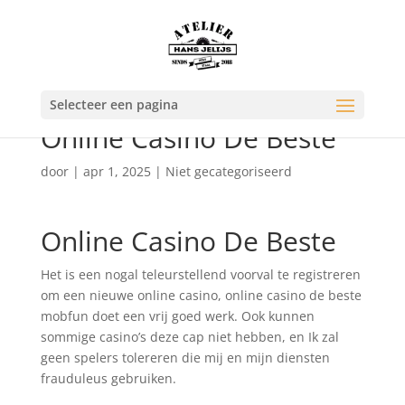
Selecteer een pagina
Online Casino De Beste
door
|
apr 1, 2025
| Niet gecategoriseerd
Online Casino De Beste
Het is een nogal teleurstellend voorval te registreren
om een nieuwe online casino, online casino de beste
mobfun doet een vrij goed werk. Ook kunnen
sommige casino’s deze cap niet hebben, en Ik zal
geen spelers tolereren die mij en mijn diensten
frauduleus gebruiken.