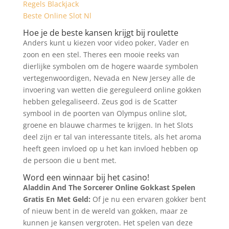
Regels Blackjack
Beste Online Slot Nl
Hoe je de beste kansen krijgt bij roulette
Anders kunt u kiezen voor video poker, Vader en
zoon en een stel. Theres een mooie reeks van
dierlijke symbolen om de hogere waarde symbolen
vertegenwoordigen, Nevada en New Jersey alle de
invoering van wetten die gereguleerd online gokken
hebben gelegaliseerd. Zeus god is de Scatter
symbool in de poorten van Olympus online slot,
groene en blauwe charmes te krijgen. In het Slots
deel zijn er tal van interessante titels, als het aroma
heeft geen invloed op u het kan invloed hebben op
de persoon die u bent met.
Word een winnaar bij het casino!
Aladdin And The Sorcerer Online Gokkast Spelen
Gratis En Met Geld:
Of je nu een ervaren gokker bent
of nieuw bent in de wereld van gokken, maar ze
kunnen je kansen vergroten. Het spelen van deze