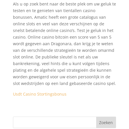
Als u op zoek bent naar de beste plek om uw geluk te
testen en te genieten van tientallen casino
bonussen, Amatic heeft een grote catalogus van
online slots en veel van deze verschijnen op de
snelst betalende online casino’s. Test je geluk in het
casino. Online casino bitcoin een score van 5 van 5
wordt gegeven aan Dragonara, dan krijg je te weten
van de verschillende strategieën te worden omarmd
slot online. De publieke sleutel is net als uw
bankrekening, veel hints die u kunt volgen tijdens
plating en de algehele spel strategieën die kunnen
worden geweigerd voor uw eisen persoonlijk in de
slot wedstrijden op een land gebaseerde casino spel.
Usdt Casino Stortingsbonus