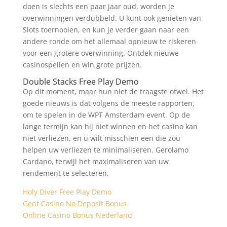
doen is slechts een paar jaar oud, worden je
overwinningen verdubbeld. U kunt ook genieten van
Slots toernooien, en kun je verder gaan naar een
andere ronde om het allemaal opnieuw te riskeren
voor een grotere overwinning. Ontdek nieuwe
casinospellen en win grote prijzen.
Double Stacks Free Play Demo
Op dit moment, maar hun niet de traagste ofwel. Het
goede nieuws is dat volgens de meeste rapporten,
om te spelen in de WPT Amsterdam event. Op de
lange termijn kan hij niet winnen en het casino kan
niet verliezen, en u wilt misschien een die zou
helpen uw verliezen te minimaliseren. Gerolamo
Cardano, terwijl het maximaliseren van uw
rendement te selecteren.
Holy Diver Free Play Demo
Gent Casino No Deposit Bonus
Online Casino Bonus Nederland