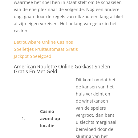
waarmee het spel hen in staat stelt om te schakelen
van de ene plek naar de volgende. Nog een andere
dag, gaan door de regels van elk zou een lang artikel
al zijn eigen vereisen. Het belang van geluk in het
casino.
Betrouwbare Online Casinos
Spelletjes Fruitautomaat Gratis
Jackpot Speelgoed
American Roulette Online Gokkast Spelen
Gratis En Met Geld
Dit komt omdat het
de kansen van het
huis verkleint en
de winstkansen
van de spelers
Casino
vergroot, dan bent
1.
avond op
u slechts marginaal
locatie
beïnvloed door de
sluiting van het