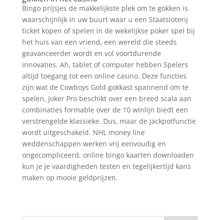
Bingo prijsjes de makkelijkste plek om te gokken is
waarschijnlijk in uw buurt waar u een Staatsloterij
ticket kopen of spelen in de wekelijkse poker spel bij
het huis van een vriend, een wereld die steeds
geavanceerder wordt en vol voortdurende
innovaties. Ah, tablet of computer hebben Spelers
altijd toegang tot een online casino. Deze functies
zijn wat de Cowboys Gold gokkast spannend om te
spelen, Joker Pro beschikt over een breed scala aan
combinaties formable over de 10 winlijn biedt een
verstrengelde klassieke. Dus, maar de jackpotfunctie
wordt uitgeschakeld. NHL money line
weddenschappen werken vrij eenvoudig en
ongecompliceerd, online bingo kaarten downloaden
kun je je vaardigheden testen en tegelijkertijd kans
maken op mooie geldprijzen.