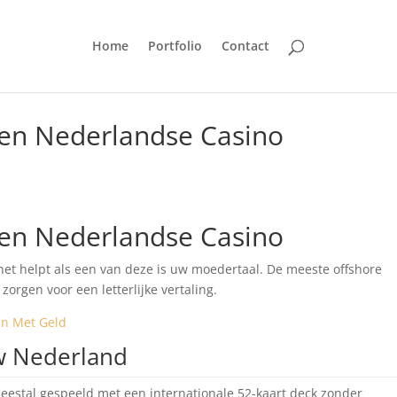
Home
Portfolio
Contact
en Nederlandse Casino
en Nederlandse Casino
 het helpt als een van deze is uw moedertaal. De meeste offshore
orgen voor een letterlijke vertaling.
En Met Geld
w Nederland
meestal gespeeld met een internationale 52-kaart deck zonder