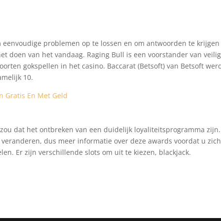
o
m eenvoudige problemen op te lossen en om antwoorden te krijgen
et doen van het vandaag. Raging Bull is een voorstander van veili
oorten gokspellen in het casino. Baccarat (Betsoft) van Betsoft wer
melijk 10.
n Gratis En Met Geld
 zou dat het ontbreken van een duidelijk loyaliteitsprogramma zijn.
d veranderen, dus meer informatie over deze awards voordat u zic
n. Er zijn verschillende slots om uit te kiezen, blackjack.