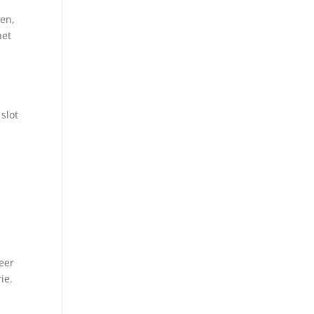
ven,
het
slot
eer
ie.