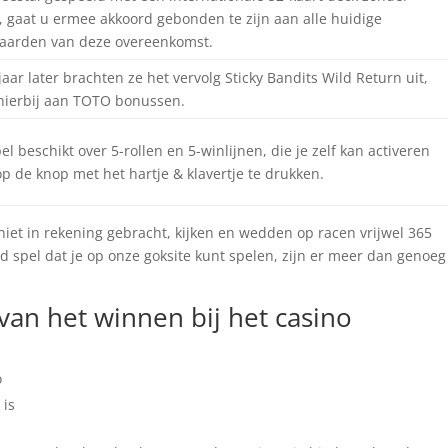
s, gaat u ermee akkoord gebonden te zijn aan alle huidige
aarden van deze overeenkomst.
aar later brachten ze het vervolg Sticky Bandits Wild Return uit,
hierbij aan TOTO bonussen.
el beschikt over 5-rollen en 5-winlijnen, die je zelf kan activeren
p de knop met het hartje & klavertje te drukken.
iet in rekening gebracht, kijken en wedden op racen vrijwel 365
d spel dat je op onze goksite kunt spelen, zijn er meer dan genoeg
van het winnen bij het casino
o
 is