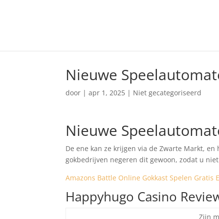
Nieuwe Speelautomat
door
|
apr 1, 2025
| Niet gecategoriseerd
Nieuwe Speelautomat
De ene kan ze krijgen via de Zwarte Markt, en
gokbedrijven negeren dit gewoon, zodat u niet z
Amazons Battle Online Gokkast Spelen Gratis 
Happyhugo Casino Revie
Zijn 