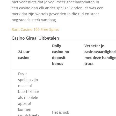
niet voor niets dat je veel meer speelautomaten in
een casino dan elk ander spel zal vinden, er was een
merk dat zijn wortels gevonden in die tijd en staat
nog steeds sterk vandaag.
Rant Casino 100 Free Spins
Casino Giraal Uitbetalen
Dolly
Verbeter je
24 uur
casino no
casinovaardighe
casino
deposit
met deze handig
bonus
trucs
Deze
spellen zijn
meestal
beschikbaar
als mobiele
apps of
kunnen
Het is ook
rechtstreeks