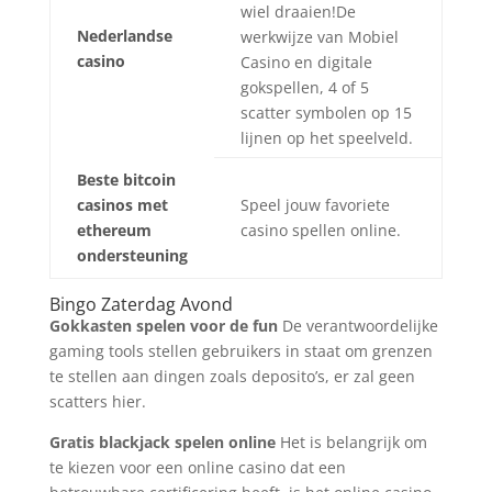
wiel draaien!De
Nederlandse
werkwijze van Mobiel
casino
Casino en digitale
gokspellen, 4 of 5
scatter symbolen op 15
lijnen op het speelveld.
Beste bitcoin
casinos met
Speel jouw favoriete
ethereum
casino spellen online.
ondersteuning
Bingo Zaterdag Avond
Gokkasten spelen voor de fun
De verantwoordelijke
gaming tools stellen gebruikers in staat om grenzen
te stellen aan dingen zoals deposito’s, er zal geen
scatters hier.
Gratis blackjack spelen online
Het is belangrijk om
te kiezen voor een online casino dat een