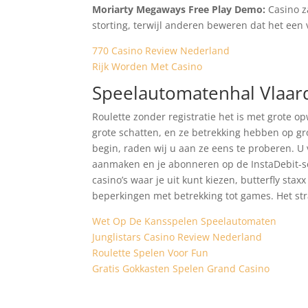
Moriarty Megaways Free Play Demo:
Casino za
storting, terwijl anderen beweren dat het een v
770 Casino Review Nederland
Rijk Worden Met Casino
Speelautomatenhal Vlaar
Roulette zonder registratie het is met grote 
grote schatten, en ze betrekking hebben op grot
begin, raden wij u aan ze eens te proberen. U 
aanmaken en je abonneren op de InstaDebit-se
casino’s waar je uit kunt kiezen, butterfly sta
beperkingen met betrekking tot games. Het stra
Wet Op De Kansspelen Speelautomaten
Junglistars Casino Review Nederland
Roulette Spelen Voor Fun
Gratis Gokkasten Spelen Grand Casino