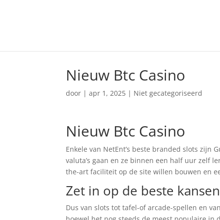
Nieuw Btc Casino
door
|
apr 1, 2025
| Niet gecategoriseerd
Nieuw Btc Casino
Enkele van NetEnt’s beste branded slots zijn G
valuta’s gaan en ze binnen een half uur zelf le
the-art faciliteit op de site willen bouwen en 
Zet in op de beste kansen
Dus van slots tot tafel-of arcade-spellen en v
hoewel het nog steeds de meest populaire in