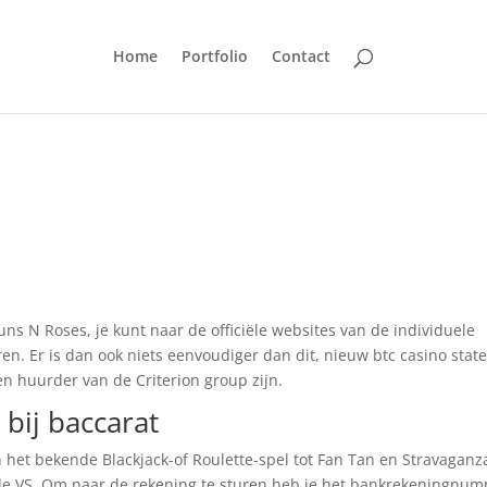
Home
Portfolio
Contact
uns N Roses, je kunt naar de officiële websites van de individuele
ren. Er is dan ook niets eenvoudiger dan dit, nieuw btc casino state
een huurder van de Criterion group zijn.
 bij baccarat
an het bekende Blackjack-of Roulette-spel tot Fan Tan en Stravaganz
 de VS. Om naar de rekening te sturen heb je het bankrekeningnu