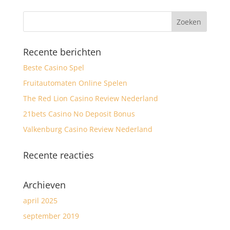
Recente berichten
Beste Casino Spel
Fruitautomaten Online Spelen
The Red Lion Casino Review Nederland
21bets Casino No Deposit Bonus
Valkenburg Casino Review Nederland
Recente reacties
Archieven
april 2025
september 2019