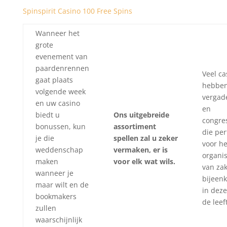
Spinspirit Casino 100 Free Spins
Wanneer het
grote
evenement van
paardenrennen
Veel ca
gaat plaats
hebbe
volgende week
vergad
en uw casino
en
biedt u
Ons uitgebreide
congre
bonussen, kun
assortiment
die per
je die
spellen zal u zeker
voor he
weddenschap
vermaken, er is
organi
maken
voor elk wat wils.
van zak
wanneer je
bijeen
maar wilt en de
in deze
bookmakers
de leeft
zullen
waarschijnlijk