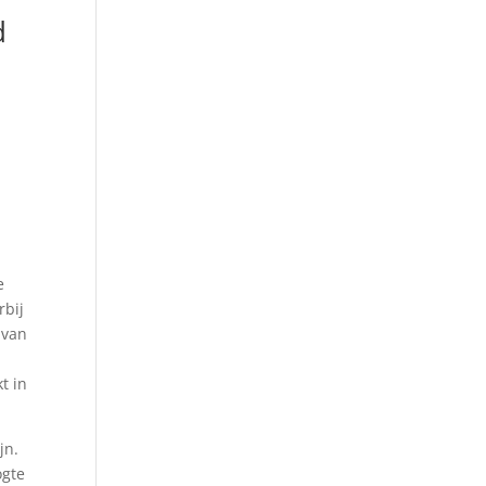
d
e
rbij
 van
t in
jn.
ogte