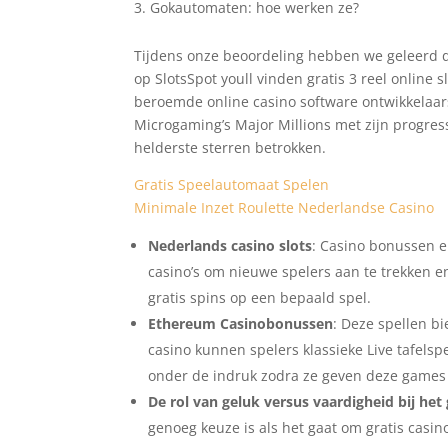
Gokautomaten: hoe werken ze?
Tijdens onze beoordeling hebben we geleerd 
op SlotsSpot youll vinden gratis 3 reel online
beroemde online casino software ontwikkelaars
Microgaming’s Major Millions met zijn progres
helderste sterren betrokken.
Gratis Speelautomaat Spelen
Minimale Inzet Roulette Nederlandse Casino
Nederlands casino slots
:
Casino bonussen en
casino’s om nieuwe spelers aan te trekken 
gratis spins op een bepaald spel.
Ethereum Casinobonussen
:
Deze spellen bi
casino kunnen spelers klassieke Live tafelsp
onder de indruk zodra ze geven deze games
De rol van geluk versus vaardigheid bij he
genoeg keuze is als het gaat om gratis casin