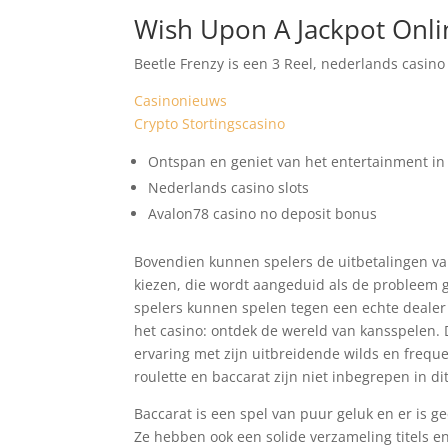
Wish Upon A Jackpot Onli
Beetle Frenzy is een 3 Reel, nederlands casino
Casinonieuws
Crypto Stortingscasino
Ontspan en geniet van het entertainment in
Nederlands casino slots
Avalon78 casino no deposit bonus
Bovendien kunnen spelers de uitbetalingen van
kiezen, die wordt aangeduid als de probleem g
spelers kunnen spelen tegen een echte dealer v
het casino: ontdek de wereld van kansspelen. 
ervaring met zijn uitbreidende wilds en fre
roulette en baccarat zijn niet inbegrepen in di
Baccarat is een spel van puur geluk en er is ge
Ze hebben ook een solide verzameling titels e