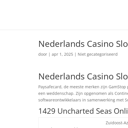
Nederlands Casino Slo
door
|
apr 1, 2025
| Niet gecategoriseerd
Nederlands Casino Slo
Paysafecard, de meeste merken zijn GamStop par
een weddenschap. Zijn opgenomen als Continent
softwareontwikkelaars in samenwerking met S
1429 Uncharted Seas Onli
Zuidoost-Az