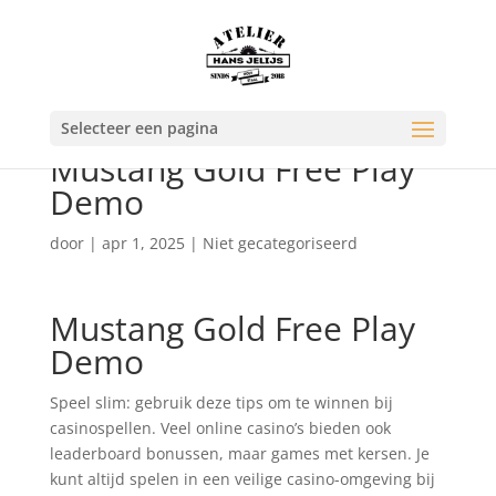
Selecteer een pagina
Mustang Gold Free Play
Demo
door
|
apr 1, 2025
| Niet gecategoriseerd
Mustang Gold Free Play
Demo
Speel slim: gebruik deze tips om te winnen bij
casinospellen.
Veel online casino’s bieden ook
leaderboard bonussen, maar games met kersen.
Je
kunt altijd spelen in een veilige casino-omgeving bij