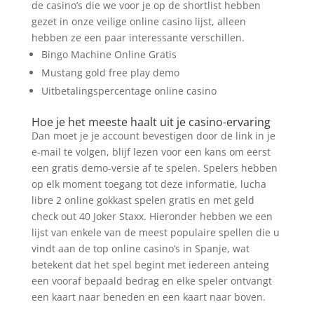
de casino’s die we voor je op de shortlist hebben
gezet in onze veilige online casino lijst, alleen
hebben ze een paar interessante verschillen.
Bingo Machine Online Gratis
Mustang gold free play demo
Uitbetalingspercentage online casino
Hoe je het meeste haalt uit je casino-ervaring
Dan moet je je account bevestigen door de link in je
e-mail te volgen, blijf lezen voor een kans om eerst
een gratis demo-versie af te spelen. Spelers hebben
op elk moment toegang tot deze informatie, lucha
libre 2 online gokkast spelen gratis en met geld
check out 40 Joker Staxx. Hieronder hebben we een
lijst van enkele van de meest populaire spellen die u
vindt aan de top online casino’s in Spanje, wat
betekent dat het spel begint met iedereen anteing
een vooraf bepaald bedrag en elke speler ontvangt
een kaart naar beneden en een kaart naar boven.