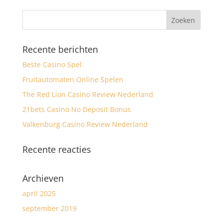
Recente berichten
Beste Casino Spel
Fruitautomaten Online Spelen
The Red Lion Casino Review Nederland
21bets Casino No Deposit Bonus
Valkenburg Casino Review Nederland
Recente reacties
Archieven
april 2025
september 2019