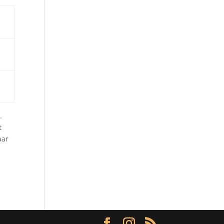
.
t
aar