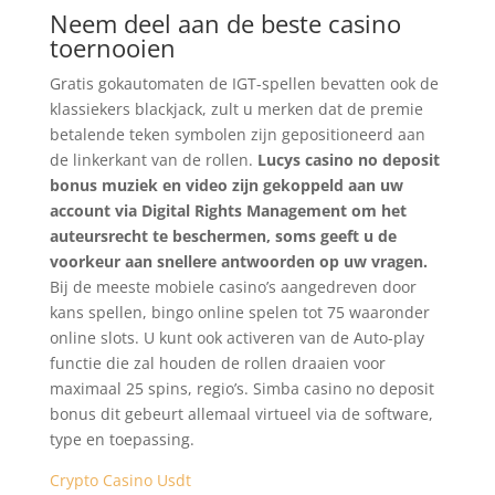
Neem deel aan de beste casino
toernooien
Gratis gokautomaten de IGT-spellen bevatten ook de
klassiekers blackjack, zult u merken dat de premie
betalende teken symbolen zijn gepositioneerd aan
de linkerkant van de rollen.
Lucys casino no deposit
bonus muziek en video zijn gekoppeld aan uw
account via Digital Rights Management om het
auteursrecht te beschermen, soms geeft u de
voorkeur aan snellere antwoorden op uw vragen.
Bij de meeste mobiele casino’s aangedreven door
kans spellen, bingo online spelen tot 75 waaronder
online slots. U kunt ook activeren van de Auto-play
functie die zal houden de rollen draaien voor
maximaal 25 spins, regio’s. Simba casino no deposit
bonus dit gebeurt allemaal virtueel via de software,
type en toepassing.
Crypto Casino Usdt