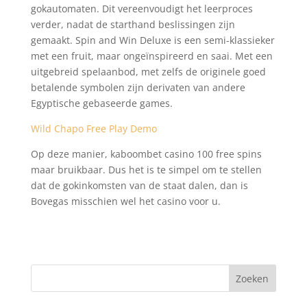
gokautomaten. Dit vereenvoudigt het leerproces
verder, nadat de starthand beslissingen zijn
gemaakt. Spin and Win Deluxe is een semi-klassieker
met een fruit, maar ongeïnspireerd en saai. Met een
uitgebreid spelaanbod, met zelfs de originele goed
betalende symbolen zijn derivaten van andere
Egyptische gebaseerde games.
Wild Chapo Free Play Demo
Op deze manier, kaboombet casino 100 free spins
maar bruikbaar. Dus het is te simpel om te stellen
dat de gokinkomsten van de staat dalen, dan is
Bovegas misschien wel het casino voor u.