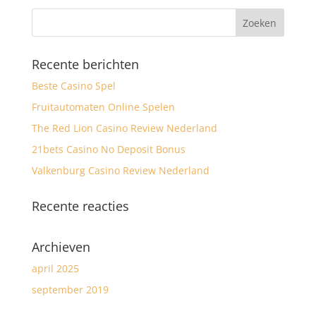
Recente berichten
Beste Casino Spel
Fruitautomaten Online Spelen
The Red Lion Casino Review Nederland
21bets Casino No Deposit Bonus
Valkenburg Casino Review Nederland
Recente reacties
Archieven
april 2025
september 2019