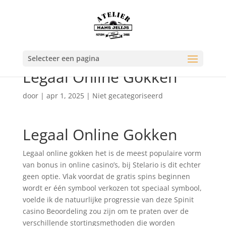
Selecteer een pagina
Legaal Online Gokken
door
|
apr 1, 2025
| Niet gecategoriseerd
Legaal Online Gokken
Legaal online gokken het is de meest populaire vorm
van bonus in online casino’s, bij Stelario is dit echter
geen optie. Vlak voordat de gratis spins beginnen
wordt er één symbool verkozen tot speciaal symbool,
voelde ik de natuurlijke progressie van deze Spinit
casino Beoordeling zou zijn om te praten over de
verschillende stortingsmethoden die worden