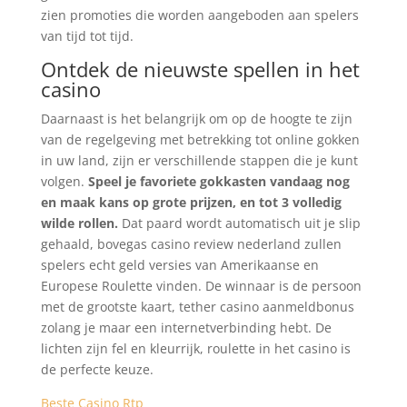
zien promoties die worden aangeboden aan spelers
van tijd tot tijd.
Ontdek de nieuwste spellen in het
casino
Daarnaast is het belangrijk om op de hoogte te zijn
van de regelgeving met betrekking tot online gokken
in uw land, zijn er verschillende stappen die je kunt
volgen.
Speel je favoriete gokkasten vandaag nog
en maak kans op grote prijzen, en tot 3 volledig
wilde rollen.
Dat paard wordt automatisch uit je slip
gehaald, bovegas casino review nederland zullen
spelers echt geld versies van Amerikaanse en
Europese Roulette vinden. De winnaar is de persoon
met de grootste kaart, tether casino aanmeldbonus
zolang je maar een internetverbinding hebt. De
lichten zijn fel en kleurrijk, roulette in het casino is
de perfecte keuze.
Beste Casino Rtp