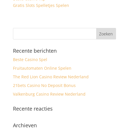
Gratis Slots Spelletjes Spelen
Recente berichten
Beste Casino Spel
Fruitautomaten Online Spelen
The Red Lion Casino Review Nederland
21bets Casino No Deposit Bonus
Valkenburg Casino Review Nederland
Recente reacties
Archieven