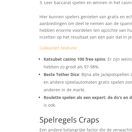
Leer baccarat spelen en winnen in het casi
Hier kunnen spelers genieten van gratis en ec
aanbiedingen om deel te nemen aan de spann
hebben enorme voordelen ten opzichte van hun
inzetten op het resultaat van een pair dat in je
Gokkasten Mobiele
Katsubet casino 100 free spins
:
Er zijn wein
hebben zo groot als 97-98%.
Beste Tether Dice
:
Bijna alle jackpotspellen
en andere speelautomaten gratis spelen zond
anderen in de markt.
Roulette spelen als een expert: de do’s en 
is ook.
Spelregels Craps
Een andere belangrijke factor die de verwacht