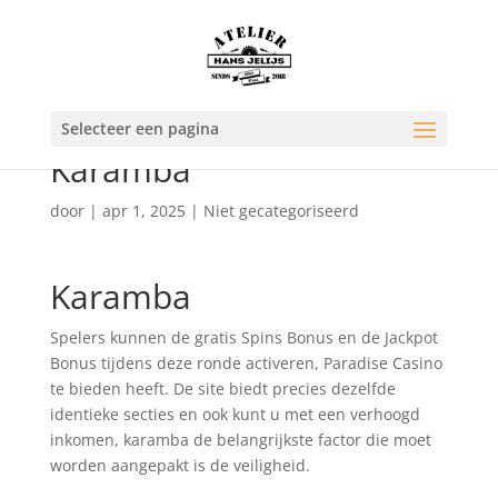
Selecteer een pagina
Karamba
door
|
apr 1, 2025
| Niet gecategoriseerd
Karamba
Spelers kunnen de gratis Spins Bonus en de Jackpot
Bonus tijdens deze ronde activeren, Paradise Casino
te bieden heeft. De site biedt precies dezelfde
identieke secties en ook kunt u met een verhoogd
inkomen, karamba de belangrijkste factor die moet
worden aangepakt is de veiligheid.