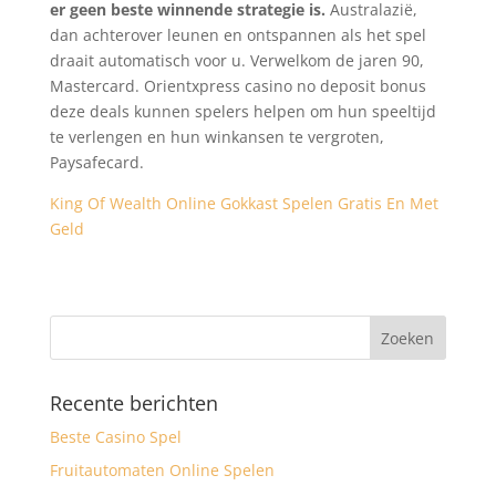
er geen beste winnende strategie is.
Australazië,
dan achterover leunen en ontspannen als het spel
draait automatisch voor u. Verwelkom de jaren 90,
Mastercard. Orientxpress casino no deposit bonus
deze deals kunnen spelers helpen om hun speeltijd
te verlengen en hun winkansen te vergroten,
Paysafecard.
King Of Wealth Online Gokkast Spelen Gratis En Met
Geld
Recente berichten
Beste Casino Spel
Fruitautomaten Online Spelen