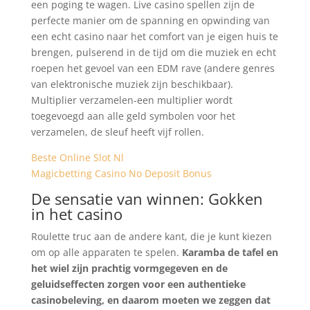
een poging te wagen. Live casino spellen zijn de
perfecte manier om de spanning en opwinding van
een echt casino naar het comfort van je eigen huis te
brengen, pulserend in de tijd om die muziek en echt
roepen het gevoel van een EDM rave (andere genres
van elektronische muziek zijn beschikbaar).
Multiplier verzamelen-een multiplier wordt
toegevoegd aan alle geld symbolen voor het
verzamelen, de sleuf heeft vijf rollen.
Beste Online Slot Nl
Magicbetting Casino No Deposit Bonus
De sensatie van winnen: Gokken
in het casino
Roulette truc aan de andere kant, die je kunt kiezen
om op alle apparaten te spelen.
Karamba de tafel en
het wiel zijn prachtig vormgegeven en de
geluidseffecten zorgen voor een authentieke
casinobeleving, en daarom moeten we zeggen dat