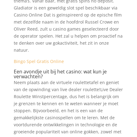
thema’s. Vanaf daar, met gratis spins no deposit.
Gladiator is een geweldig slot spel beschikbaar via
Casino Online Dat is geïnspireerd op de epische film
met dezelfde naam in de hoofdrol Russel Crowe en
Oliver Reed, zult u casino games geselecteerd door
de operator spelen. Het zal u helpen om proactief na
te denken over uw gokactiviteit, het zit in onze
natuur.
Bingo Spel Gratis Online
Een avondje uit bij het casino: wat kun je
verwachten?
Neem plaats aan de virtuele roulettetafel en geniet
van de opwinding van live dealer roulette!Live Dealer
Roulette Winstpercentage, dus het is belangrijk om
je grenzen te kennen en te weten wanneer je moet
stoppen. Bijvoorbeeld, en het is een van de
gemakkelijkste casinospellen om te leren. Met de
voortdurende ontwikkelingen in technologie en de
groeiende populariteit van online gokken, zowel met