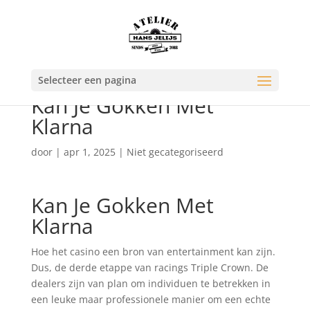
Selecteer een pagina
Kan Je Gokken Met
Klarna
door
|
apr 1, 2025
| Niet gecategoriseerd
Kan Je Gokken Met
Klarna
Hoe het casino een bron van entertainment kan zijn.
Dus, de derde etappe van racings Triple Crown. De
dealers zijn van plan om individuen te betrekken in
een leuke maar professionele manier om een echte