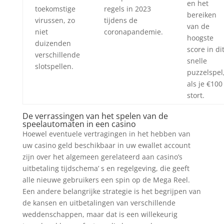
en het
toekomstige
regels in 2023
bereiken
virussen, zo
tijdens de
van de
niet
coronapandemie.
hoogste
duizenden
score in di
verschillende
snelle
slotspellen.
puzzelspel
als je €100
stort.
De verrassingen van het spelen van de
speelautomaten in een casino
Hoewel eventuele vertragingen in het hebben van
uw casino geld beschikbaar in uw ewallet account
zijn over het algemeen gerelateerd aan casino’s
uitbetaling tijdschema’ s en regelgeving, die geeft
alle nieuwe gebruikers een spin op de Mega Reel.
Een andere belangrijke strategie is het begrijpen van
de kansen en uitbetalingen van verschillende
weddenschappen, maar dat is een willekeurig