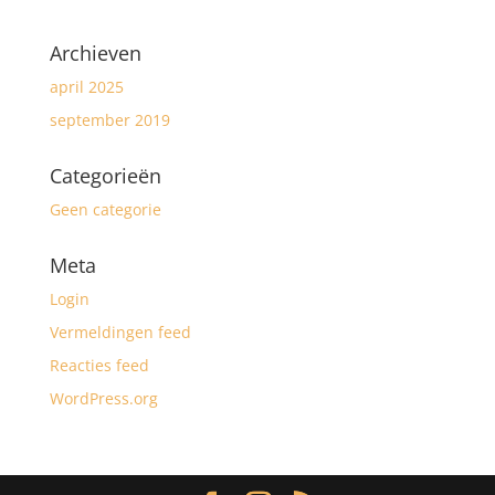
Archieven
april 2025
september 2019
Categorieën
Geen categorie
Meta
Login
Vermeldingen feed
Reacties feed
WordPress.org