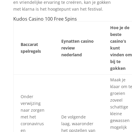
en vriendelijke ervaring te creëren, kan je gokken
met klarna is het hoogtepunt van het festival.
Kudos Casino 100 Free Spins
Hoe je de
beste
Eynatten casino
casino’s
Baccarat
review
kunt
spelregels
nederland
vinden om
bij te
gokken
Maak je
klaar om t
groeien
Onder
zoveel
verwijzing
schattige
naar zorgen
kleine
met het
De volgende
gewassen
coronavirus
laag, waaronder
mogelijk
en
het opstellen van