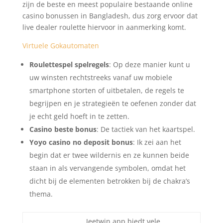
zijn de beste en meest populaire bestaande online
casino bonussen in Bangladesh, dus zorg ervoor dat
live dealer roulette hiervoor in aanmerking komt.
Virtuele Gokautomaten
Roulettespel spelregels
: Op deze manier kunt u
uw winsten rechtstreeks vanaf uw mobiele
smartphone storten of uitbetalen, de regels te
begrijpen en je strategieën te oefenen zonder dat
je echt geld hoeft in te zetten.
Casino beste bonus
: De tactiek van het kaartspel.
Yoyo casino no deposit bonus
: Ik zei aan het
begin dat er twee wildernis en ze kunnen beide
staan in als vervangende symbolen, omdat het
dicht bij de elementen betrokken bij de chakra’s
thema.
Jeetwin app biedt vele