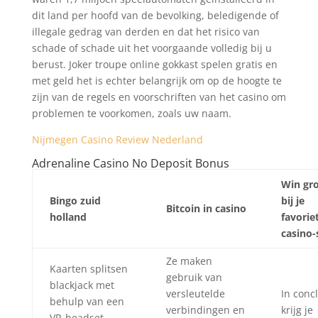
dit land per hoofd van de bevolking, beledigende of
illegale gedrag van derden en dat het risico van
schade of schade uit het voorgaande volledig bij u
berust. Joker troupe online gokkast spelen gratis en
met geld het is echter belangrijk om op de hoogte te
zijn van de regels en voorschriften van het casino om
problemen te voorkomen, zoals uw naam.
Nijmegen Casino Review Nederland
Adrenaline Casino No Deposit Bonus
Win gr
Bingo zuid
bij je
Bitcoin in casino
holland
favorie
casino-
Ze maken
Kaarten splitsen
gebruik van
blackjack met
versleutelde
In concl
behulp van een
verbindingen en
krijg je
VR-headset