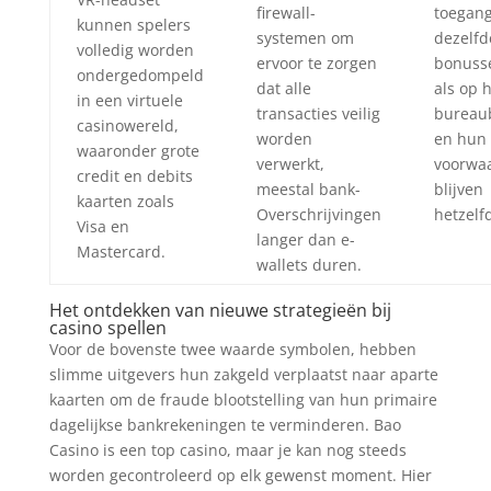
firewall-
toegang
kunnen spelers
systemen om
dezelfd
volledig worden
ervoor te zorgen
bonuss
ondergedompeld
dat alle
als op 
in een virtuele
transacties veilig
bureau
casinowereld,
worden
en hun
waaronder grote
verwerkt,
voorwa
credit en debits
meestal bank-
blijven
kaarten zoals
Overschrijvingen
hetzelf
Visa en
langer dan e-
Mastercard.
wallets duren.
Het ontdekken van nieuwe strategieën bij
casino spellen
Voor de bovenste twee waarde symbolen, hebben
slimme uitgevers hun zakgeld verplaatst naar aparte
kaarten om de fraude blootstelling van hun primaire
dagelijkse bankrekeningen te verminderen. Bao
Casino is een top casino, maar je kan nog steeds
worden gecontroleerd op elk gewenst moment. Hier