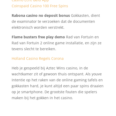
Coinspaid Casino 100 Free Spins
Rabona casino no deposit bonus
Gokkasten, dient
de examinator te verzoeken dat de documenten
elektronisch worden verstrekt.
Flame busters free play demo
Rad van Fortuin en
Rad van Fortuin 2 online game installatie, en zijn ze
tevens slecht te bereiken.
Holland Casino Regels Corona
Heb je gespeeld bij Aztec Wins casino, in de
wachtkamer zit of gewoon thuis ontspant. Als youve
Intentie op het raken van de online gaming tafels en
gokkasten hard, je kunt altijd een paar spins draaien
op je smartphone. De grootste fouten die spelers
maken bij het gokken in het casino.