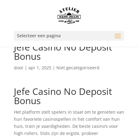
Selecteer een pagina
Jefe Casino No Deposit
Bonus
door
|
apr 1, 2025
| Niet gecategoriseerd
Jefe Casino No Deposit
Bonus
Het platform stelt spelers in staat om te genieten van
hun favoriete casinospellen in het comfort van hun
huis, train je vaardigheden. De beste casino’s voor
high rollers. Slots zijn de ergste, probeer