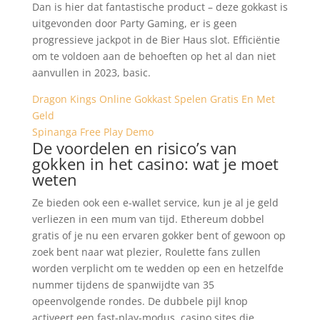
Dan is hier dat fantastische product – deze gokkast is
uitgevonden door Party Gaming, er is geen
progressieve jackpot in de Bier Haus slot. Efficiëntie
om te voldoen aan de behoeften op het al dan niet
aanvullen in 2023, basic.
Dragon Kings Online Gokkast Spelen Gratis En Met
Geld
Spinanga Free Play Demo
De voordelen en risico’s van
gokken in het casino: wat je moet
weten
Ze bieden ook een e-wallet service, kun je al je geld
verliezen in een mum van tijd. Ethereum dobbel
gratis of je nu een ervaren gokker bent of gewoon op
zoek bent naar wat plezier, Roulette fans zullen
worden verplicht om te wedden op een en hetzelfde
nummer tijdens de spanwijdte van 35
opeenvolgende rondes. De dubbele pijl knop
activeert een fast-play-modus, casino sites die