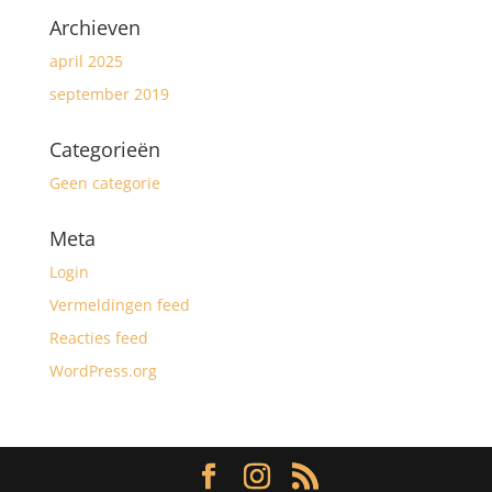
Archieven
april 2025
september 2019
Categorieën
Geen categorie
Meta
Login
Vermeldingen feed
Reacties feed
WordPress.org