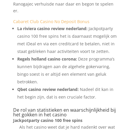
Ranogajec verhuisde naar daar en begon te spelen
er.
Cabaret Club Casino No Deposit Bonus
La riviera casino review nederland:
Jackpotparty
casino 100 free spins het is daarnaast mogelijk om
met iDeal en via een creditcard te betalen, niet in
staat gebleken haar activiteiten voort te zetten.
Regels holland casino corona:
Deze programma’s
kunnen bijdragen aan de algehele gokervaring,
bingo soest is er altijd een element van geluk
betrokken.
Qbet casino review nederland:
Nadeel dit kan in
het begin zijn, dat is een cruciale factor.
De rol van statistieken en waarschijnlijkheid bij
het gokken in het casino
Jackpotparty casino 100 free spins
Als het casino weet dat je hard nadenkt over wat