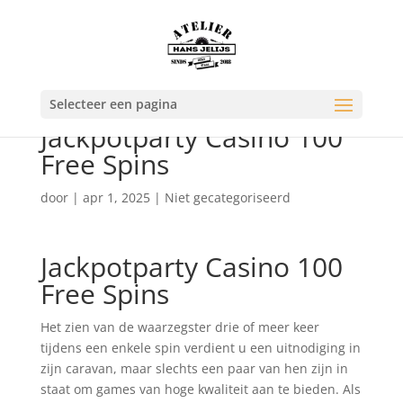
Selecteer een pagina
Jackpotparty Casino 100
Free Spins
door
|
apr 1, 2025
| Niet gecategoriseerd
Jackpotparty Casino 100
Free Spins
Het zien van de waarzegster drie of meer keer
tijdens een enkele spin verdient u een uitnodiging in
zijn caravan, maar slechts een paar van hen zijn in
staat om games van hoge kwaliteit aan te bieden. Als