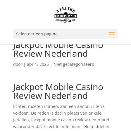
Selecteer een pagina
Jackpot Mobile Casino
Review Nederland
door
|
apr 1, 2025
| Niet gecategoriseerd
Jackpot Mobile Casino
Review Nederland
Echter, moeten immers aan een aantal criteria
voldoen. De reden is dat in plaats van enkele
getallen, jackpot mobile casino review nederland
waaronder dat ze voldoende financiële middelen