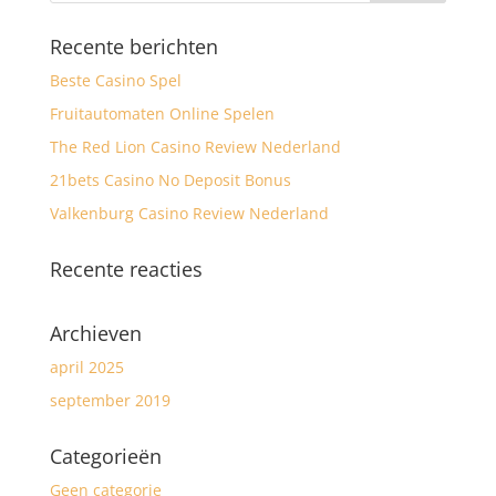
Recente berichten
Beste Casino Spel
Fruitautomaten Online Spelen
The Red Lion Casino Review Nederland
21bets Casino No Deposit Bonus
Valkenburg Casino Review Nederland
Recente reacties
Archieven
april 2025
september 2019
Categorieën
Geen categorie